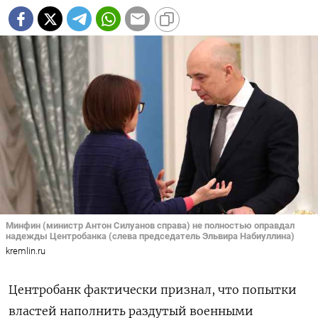
Минфин (министр Антон Силуанов справа) не полностью оправдал
надежды Центробанка (слева председатель Эльвира Набиуллина)
kremlin.ru
Центробанк фактически признал, что попытки
властей наполнить раздутый военными