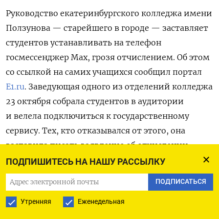
Руководство екатеринбургского колледжа имени
Ползунова — старейшего в городе — заставляет
студентов устанавливать на телефон
госмессенджер Max, грозя отчислением. Об этом
со ссылкой на самих учащихся сообщил портал
E1.ru
. Заведующая одного из отделений колледжа
23 октября собрала студентов в аудитории
и велела подключиться к государственному
сервису. Тех, кто отказывался от этого, она
заставила писать заявление об отчислении
«по собственному желанию».
ПОДПИШИТЕСЬ НА НАШУ РАССЫЛКУ
ПОДПИСАТЬСЯ
Текст заявления заведующая написала на доске.
«Я принципиально отказываюсь устанавливать
Утренняя
Еженедельная
платформу — мессенджер MAX для получения