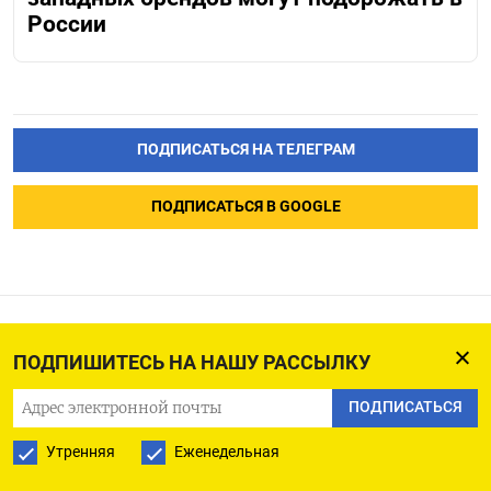
России
ПОДПИСАТЬСЯ НА ТЕЛЕГРАМ
ПОДПИСАТЬСЯ В GOOGLE
Из-за беспилотников
ПОДПИШИТЕСЬ НА НАШУ РАССЫЛКУ
у «Роснефти» частично
ПОДПИСАТЬСЯ
остановился крупнейший
Утренняя
Еженедельная
НПЗ, снабжающий Москву