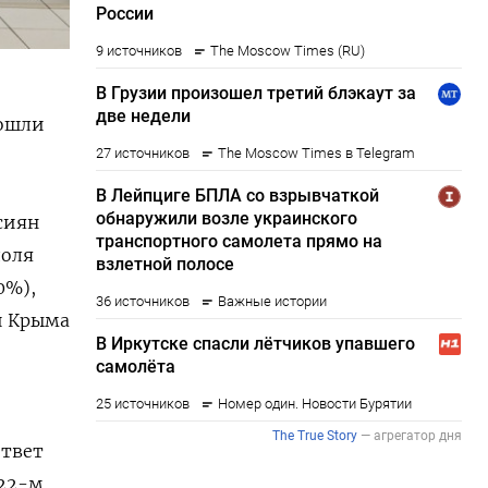
пошли
сиян
доля
0%),
и Крыма
ответ
22-м.