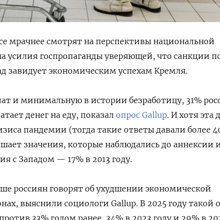
се мрачнее смотрят на перспективы национальной
на усилия госпропаганды уверяющей, что санкции 
апад завидует экономическим успехам Кремля.
лат и минимальную в истории безработицу, 31% рос
атает денег на еду, показал
опрос Gallup
. И хотя эта 
изиса пандемии (тогда такие ответы давали более 4
шает значения, которые наблюдались до аннексии 
я с Западом — 17% в 2013 году.
ьше россиян говорят об ухудшении экономической
нах, выяснили социологи Gallup. В 2025 году такой 
ротив 33% годом ранее, 34% в 2023 году и 29% в 20