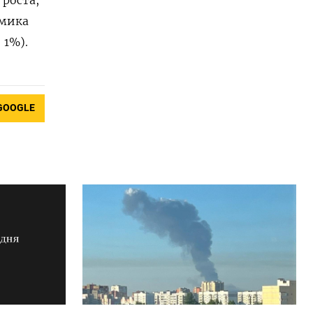
омика
 1%).
GOOGLE