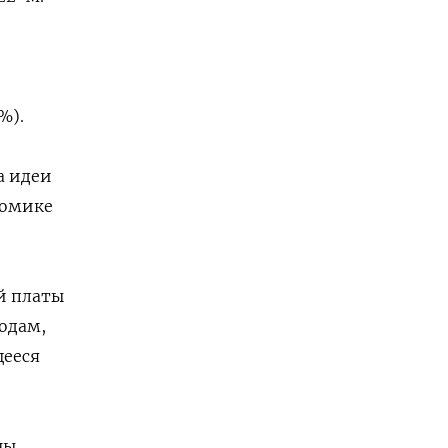
%).
а идеи
номике
й платы
одам,
щееся
ны