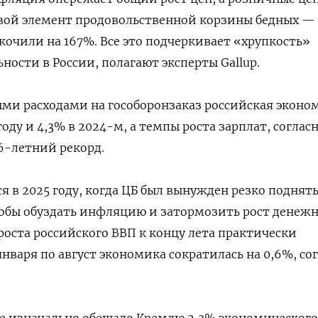
вой элемент продовольственной корзины бедных —
скочили на 167%. Все это подчеркивает «хрупкость»
ности в России, полагают эксперты Gallup.
ми расходами на гособоронзаказ российская эконо
году и 4,3% в 2024-м, а темпы роста зарплат, соглас
16-летний рекорд.
я в 2025 году, когда ЦБ был вынужден резко поднят
тобы обуздать инфляцию и затормозить рост денеж
роста российского ВВП к концу лета практически
 января по август экономика сократилась на 0,6%, со
е изначально обещало Кремлю 2,3% экономического 