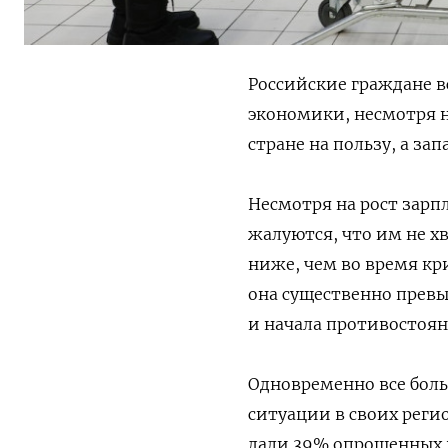
Российские граждане в
экономики, несмотря 
стране на пользу, а з
Несмотря на рост зарп
жалуются, что им не хв
ниже, чем во время кр
она существенно превы
и начала противостояни
Одновременно все бол
ситуации в своих регио
дали 39% опрошенных п