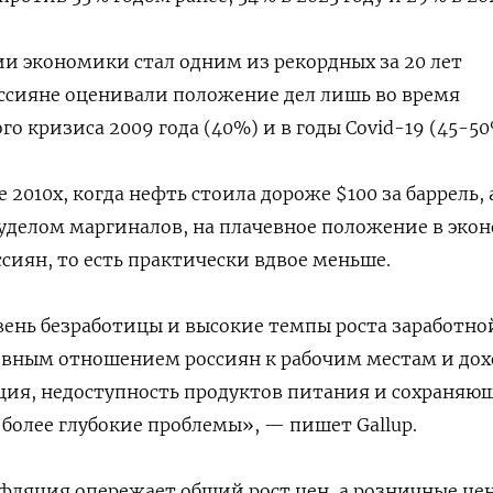
и экономики стал одним из рекордных за 20 лет
ссияне оценивали положение дел лишь во время
о кризиса 2009 года (40%) и в годы Covid-19 (45-50
е 2010х, когда нефть стоила дороже $100 за баррель, 
уделом маргиналов, на плачевное положение в эко
сиян, то есть практически вдвое меньше.
ень безработицы и высокие темпы роста заработно
ивным отношением россиян к рабочим местам и дох
ция, недоступность продуктов питания и сохраняю
более глубокие проблемы», — пишет Gallup.
фляция опережает общий рост цен, а розничные це