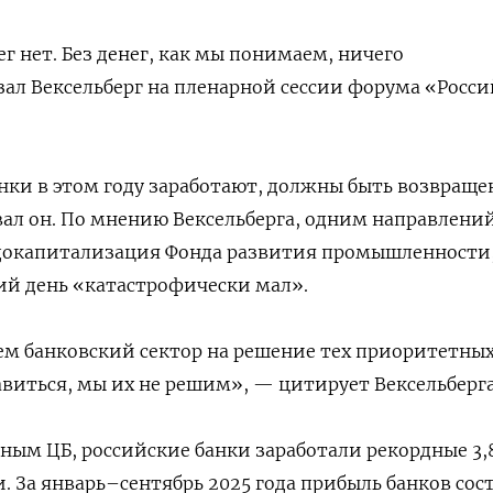
ег нет. Без денег, как мы понимаем, ничего
зал Вексельберг на пленарной сессии форума «Росс
анки в этом году заработают, должны быть возвращ
ал он. По мнению Вексельберга, одним направлени
 докапитализация Фонда развития промышленности
ий день «катастрофически мал».
м банковский сектор на решение тех приоритетных
виться, мы их не решим», — цитирует Вексельберг
нным ЦБ, российские банки заработали рекордные 3,
. За январь–сентябрь 2025 года прибыль банков сос