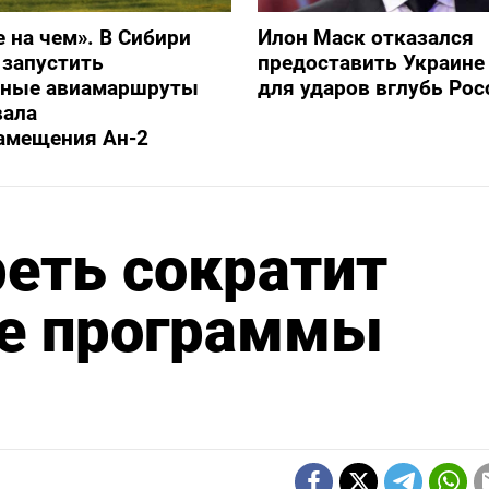
е на чем». В Сибири
Илон Маск отказался
 запустить
предоставить Украине S
ьные авиамаршруты
для ударов вглубь Рос
вала
амещения Ан-2
реть сократит
е программы