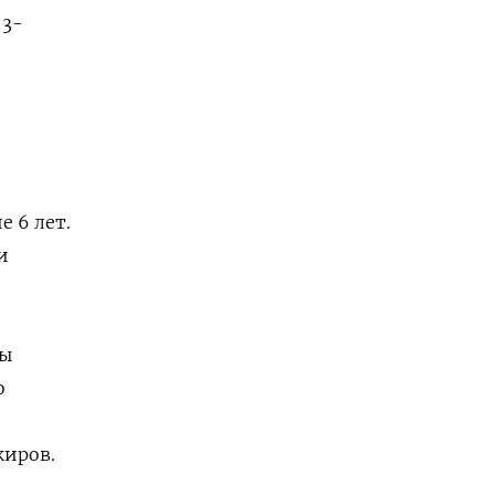
 3-
 6 лет.
и
ры
о
киров.