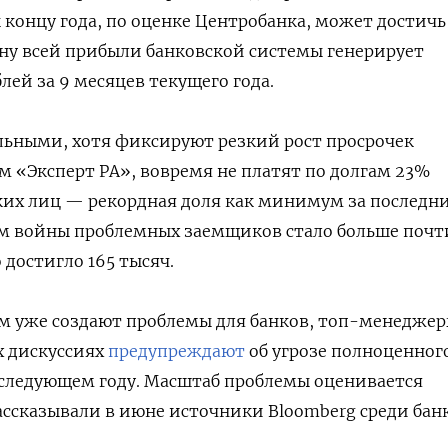
 к концу года, по оценке Центробанка, может достичь
ину всей прибыли банковской системы генерирует
блей за 9 месяцев текущего года.
льными, хотя фиксируют резкий рост просрочек
м «Эксперт РА», вовремя не платят по долгам 23%
х лиц — рекордная доля как минимум за последние
ом войны проблемных заемщиков стало больше почт
о достигло 165 тысяч.
м уже создают проблемы для банков, топ-менедже
х дискуссиях
предупреждают
об угрозе полноценног
 следующем году. Масштаб проблемы оценивается
ассказывали в июне источники Bloomberg среди бан