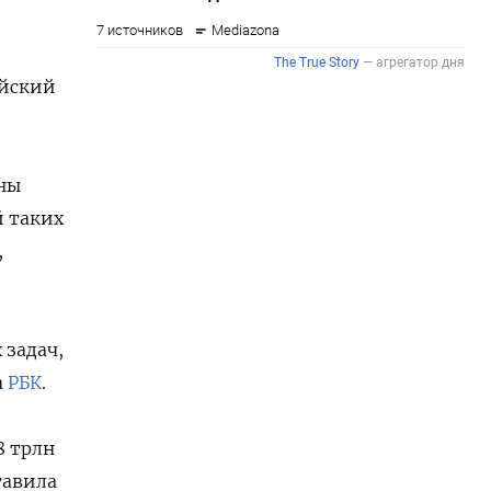
ийский
ены
й таких
,
 задач,
а
РБК
.
8 трлн
тавила