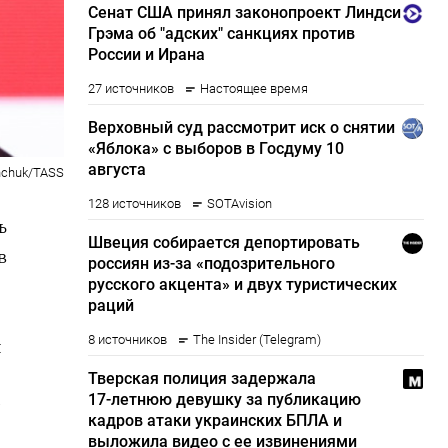
nchuk/TASS
ь
в
и