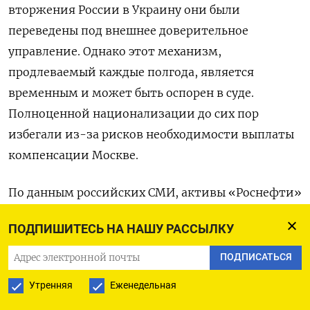
вторжения России в Украину они были
переведены под внешнее доверительное
управление. Однако этот механизм,
продлеваемый каждые полгода, является
временным и может быть оспорен в суде.
Полноценной национализации до сих пор
избегали из-за рисков необходимости выплаты
компенсации Москве.
По данным российских СМИ, активы «Роснефти»
в Германии оцениваются примерно в 7
ПОДПИШИТЕСЬ НА НАШУ РАССЫЛКУ
миллиардов долларов. Однако один
из источников Reuters утверждает, что
ПОДПИСАТЬСЯ
их реальная стоимость может быть менее
Утренняя
Еженедельная
половины этой суммы. Москва уже