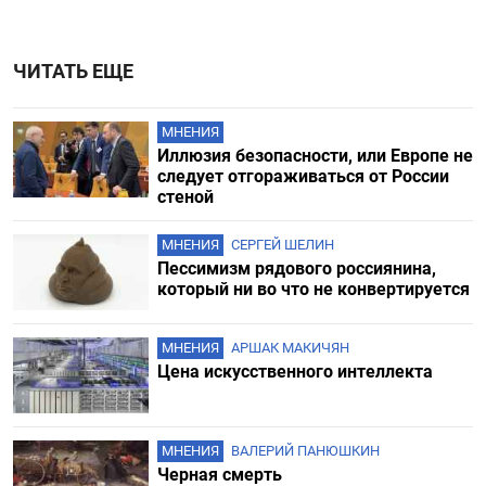
ЧИТАТЬ ЕЩЕ
МНЕНИЯ
Иллюзия безопасности, или Европе не
следует отгораживаться от России
стеной
МНЕНИЯ
СЕРГЕЙ ШЕЛИН
Пессимизм рядового россиянина,
который ни во что не конвертируется
МНЕНИЯ
АРШАК МАКИЧЯН
Цена искусственного интеллекта
Подписывайтесь на «The Moscow
МНЕНИЯ
ВАЛЕРИЙ ПАНЮШКИН
Times. Мнения» в Telegram
Черная смерть