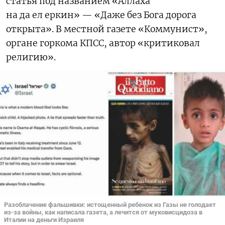
статья под названием «Аллаха
на да ел еркин» — «Даже без Бога дорога
открыта». В местной газете «Коммунист»,
органе горкома КПСС, автор «критиковал
религию».
Разоблачение фальшивки: истощенный ребенок из Газы не голодает
из-за войны, как написала газета, а лечится от муковисцидоза в
Италии на деньги Израиля