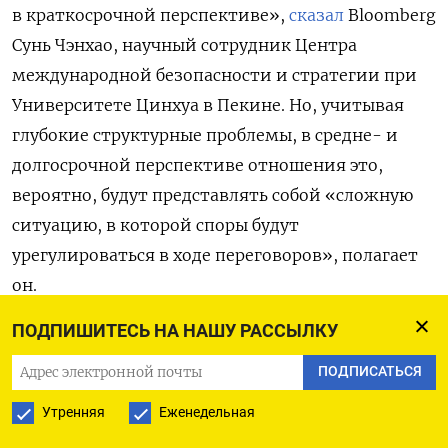
в краткосрочной перспективе»,
сказал
Bloomberg
Сунь Чэнхао, научный сотрудник Центра
международной безопасности и стратегии при
Университете Цинхуа в Пекине. Но, учитывая
глубокие структурные проблемы, в средне- и
долгосрочной перспективе отношения это,
вероятно, будут представлять собой «сложную
ситуацию, в которой споры будут
урегулироваться в ходе переговоров», полагает
он.
ПОДПИШИТЕСЬ НА НАШУ РАССЫЛКУ
Трамп назвал прошедшую в Южной Корее
встречу с Си «потрясающей»: «По шкале от 0 до
ПОДПИСАТЬСЯ
10, где 10 — это лучший результат, встреча
Утренняя
Еженедельная
заслуживает 12 баллов». Но Джулиан Эванс-