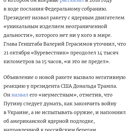
о котором он впервые
рассказал
в 2018 году
в ходе послания Федеральному собранию.
Президент назвал ракету с ядерным двигателем
«уникальным изделием неограниченной
дальности», которого нет ни у кого в мире.
Глава Генштаба Валерий Герасимов уточнил, что
21 октября «Буревестник» преодолел 14 тысяч
километров за 15 часов, «и это не предел».
Объявление о новой ракете вызвало негативную
реакцию у президента США Дональда Трампа.
Он
назвал
его «неуместным», отметив, что
Путину следует думать, как закончить войну
в Украине, а не испытывать оружие, и напомнил
об американской ядерной подлодке,
направленной к российским берегам.