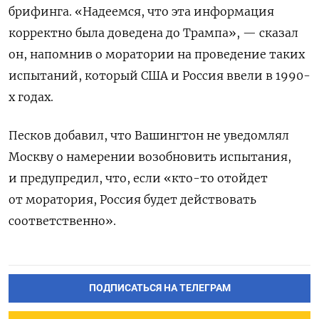
брифинга. «Надеемся, что эта информация
корректно была доведена до Трампа», — сказал
он, напомнив о моратории на проведение таких
испытаний, который США и Россия ввели в 1990-
х годах.
Песков добавил, что Вашингтон не уведомлял
Москву о намерении возобновить испытания,
и предупредил, что, если «кто-то отойдет
от моратория, Россия будет действовать
соответственно».
Подписывайтесь на The
ПОДПИСАТЬСЯ НА ТЕЛЕГРАМ
Moscow Times в Telegram —
@moscowtimes_ru