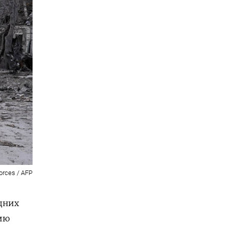
Forces / AFP
дних
ию