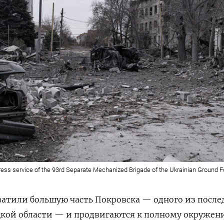
ress service of the 93rd Separate Mechanized Brigade of the Ukrainian Ground 
ватили большую часть Покровска — одного из после
цкой области — и продвигаются к полному окружен