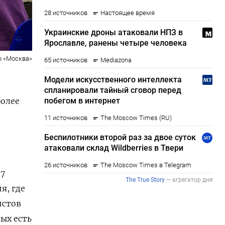
о «Москва»
более
.
27
я, где
истов
рых есть