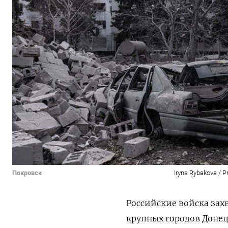
Покровск
Iryna Rybakova / P
Российские войска зах
крупных городов Доне