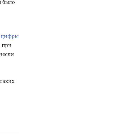
в было
ь цифры
, при
ически
 таких