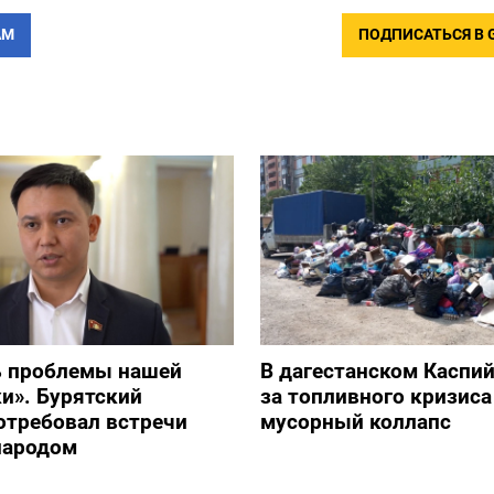
АМ
ПОДПИСАТЬСЯ В 
ь проблемы нашей
В дагестанском Каспий
и». Бурятский
за топливного кризиса
отребовал встречи
мусорный коллапс
народом