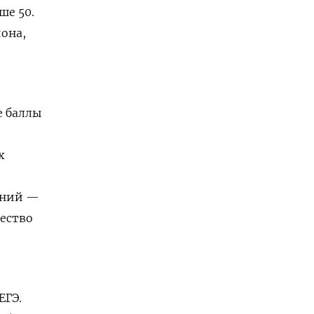
ше 50.
она,
е баллы
х
ений —
чество
ЕГЭ.