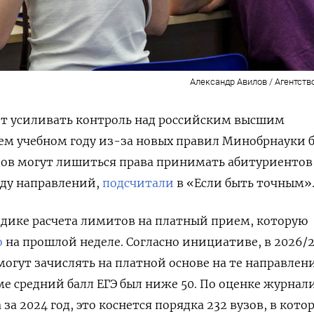
Александр Авилов / Агентств
ет усиливать контроль над российским высшим
ем учебном году из-за новых правил Минобрнауки 
зов могут лишиться права принимать абитуриентов
яду направлений,
подсчитали
в «Если быть точным»
одике расчета лимитов на платный прием, которую
о
на прошлой неделе. Согласно инициативе, в 2026/
могут зачислять на платной основе на те направлени
 средний балл ЕГЭ был ниже 50. По оценке журнал
за 2024 год, это коснется порядка 232 вузов, в кото