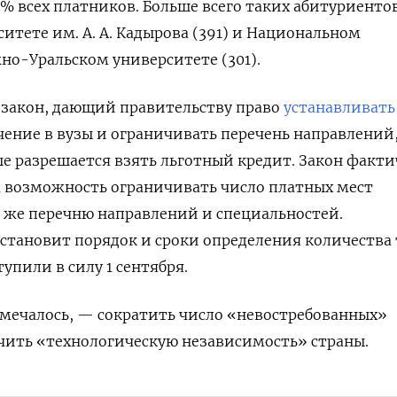
% всех платников. Больше всего таких абитуриенто
итете им. А. А. Кадырова (391) и Национальном
о-Уральском университете (301).
 закон, дающий правительству право
устанавливат
чение в вузы и ограничивать перечень направлений
е разрешается взять льготный кредит. Закон факт
м возможность ограничивать число платных мест
 же перечню направлений и специальностей.
становит порядок и сроки определения количества
упили в силу 1 сентября.
тмечалось, — сократить число «невостребованных»
чить «технологическую независимость» страны.