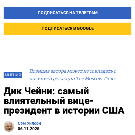
ПОДПИСАТЬСЯ НА ТЕЛЕГРАМ
ПОДПИСАТЬСЯ В GOOGLE
Позиция автора может не совпадать с
МНЕНИЯ
позицией редакции The Moscow Times.
Дик Чейни: самый
влиятельный вице-
президент в истории США
Сэм Уилсон
06.11.2025