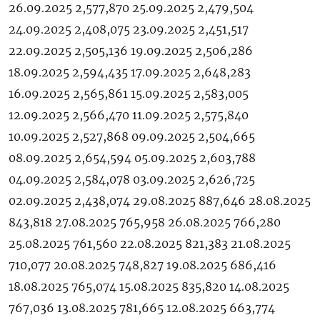
26.09.2025 2,577,870 25.09.2025 2,479,504
24.09.2025 2,408,075 23.09.2025 2,451,517
22.09.2025 2,505,136 19.09.2025 2,506,286
18.09.2025 2,594,435 17.09.2025 2,648,283
16.09.2025 2,565,861 15.09.2025 2,583,005
12.09.2025 2,566,470 11.09.2025 2,575,840
10.09.2025 2,527,868 09.09.2025 2,504,665
08.09.2025 2,654,594 05.09.2025 2,603,788
04.09.2025 2,584,078 03.09.2025 2,626,725
02.09.2025 2,438,074 29.08.2025 887,646 28.08.2025
843,818 27.08.2025 765,958 26.08.2025 766,280
25.08.2025 761,560 22.08.2025 821,383 21.08.2025
710,077 20.08.2025 748,827 19.08.2025 686,416
18.08.2025 765,074 15.08.2025 835,820 14.08.2025
767,036 13.08.2025 781,665 12.08.2025 663,774