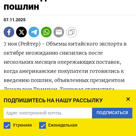
пошлин
07.11.2025
7 ноя (Рейтер) - Объемы китайского экспорта в
октябре неожиданно снизились после
нескольких месяцев опережающих поставок,
когда американские покупатели готовились к
введению пошлин, объявленных президентом
Дональдом Трампом. Торговая статистика
показала, насколько инвесторы встревожены
ПОДПИШИТЕСЬ НА НАШУ РАССЫЛКУ
более широком влиянии торговой войны между
ПОДПИСАТЬСЯ
США и Китаем на экономику.
Утренняя
Еженедельная
Экспорт из КНР в октябре упал на 1,1% год к году,