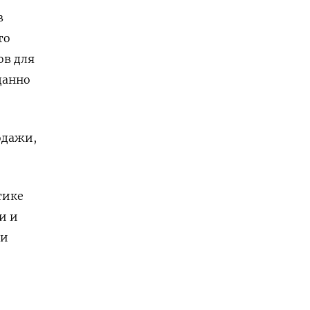
в
то
ов для
данно
одажи,
тике
и и
ии