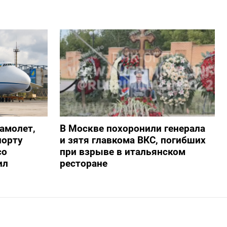
амолет,
В Москве похоронили генерала
порту
и зятя главкома ВКС, погибших
со
при взрыве в итальянском
ил
ресторане