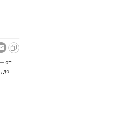
 — от
, до