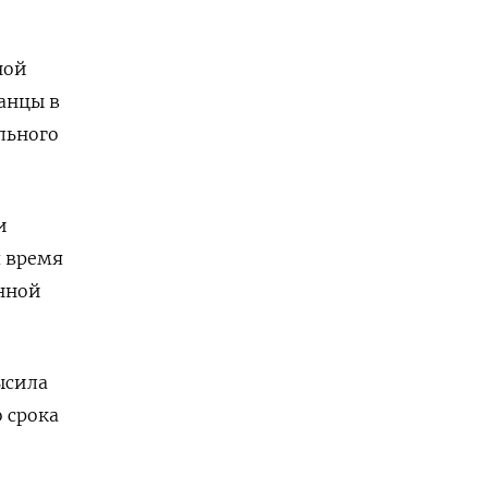
ной
анцы в
льного
и
 время
онной
ысила
 срока