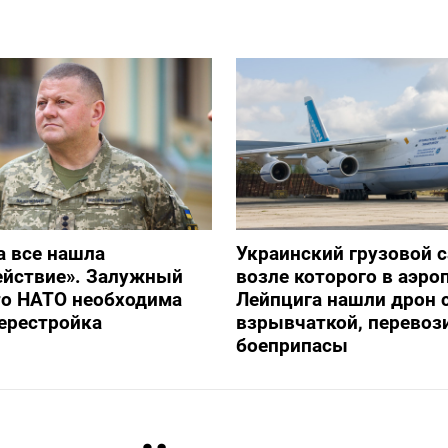
а все нашла
Украинский грузовой с
ействие». Залужный
возле которого в аэро
то НАТО необходима
Лейпцига нашли дрон 
ерестройка
взрывчаткой, перевоз
боеприпасы