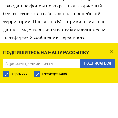
граждан на фоне многократных вторжений
беспилотников и саботажа на европейской
территории. Поездки в ЕС - привилегия, а не
данность», - говорится в опубликованном на
платформе X сообщении верховного
представителя ЕС по иностранным делам Каи
ПОДПИШИТЕСЬ НА НАШУ РАССЫЛКУ
Каллас.
ПОДПИСАТЬСЯ
Оригинал сообщения на английском языке
Утренняя
Еженедельная
доступен по коду:
(Шарлотта Ван Кампенхут)
ПОДПИСАТЬСЯ НА ТЕЛЕГРАМ