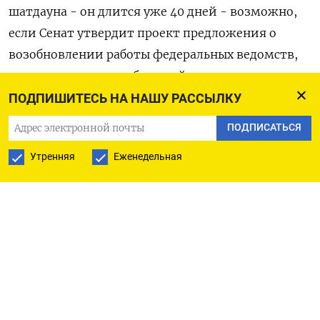
шатдауна - он длится уже 40 дней - возможно,
если Сенат утвердит проект предложения о
возобновлении работы федеральных ведомств,
предварительно одобренный в воскресенье.
ПОДПИШИТЕСЬ НА НАШУ РАССЫЛКУ
«Предстоящее завершение шатдауна станет
ПОДПИСАТЬСЯ
долгожданным импульсом: 800.000 федеральных
служащих вновь начнут получать зарплату,
Утренняя
Еженедельная
возобновление ключевых программ укрепит
потребительскую уверенность, деловую
активность и расходы», - сказал Тони Сикамор
из IG.
Это также должно улучшить аппетит к риску на
всех рынках и привести к росту цен на нефть WTI