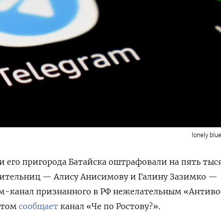
lonely blu
и его пригорода Батайска оштрафовали на пять тыс
жительниц — Алису Анисимову и Галину Зазимко —
рам-канал признанного в РФ нежелательным «Антив
этом
сообщает
канал «Че по Ростову?».