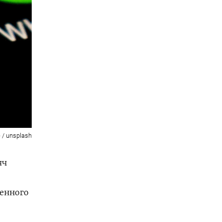
e / unsplash
яч
оенного