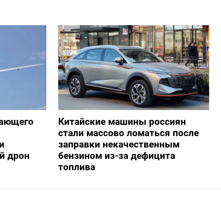
жающего
Китайские машины россиян
стали массово ломаться после
и
заправки некачественным
й дрон
бензином из-за дефицита
топлива