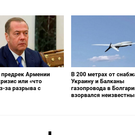
 предрек Армении
В 200 метрах от снаб
ризис или «что
Украину и Балканы
з-за разрыва с
газопровода в Болгари
взорвался неизвестны