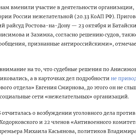
нам вменили участие в деятельности организации,
рии России нежелательной (20.33 КоАП РФ). Приго
й райсуд Ростова-на-Дону — 23 октября и Батайск
Анисимова и Зазимка, согласно решению судов, такж
сообщения, признанные антироссийскими», отмеча
внимание на то, что судебные решения по Анисимо
ликовались, а в карточках дел подробности
не приво
вого отдела» Евгения Смирнова, до этого он не слы
а социальные сети «нежелательных» организаций.
Б отчиталась о возбуждении уголовного дела против
Ходорковского и 22 членов «Антивоенного комитет
премьера Михаила Касьянова, политиков Владимира