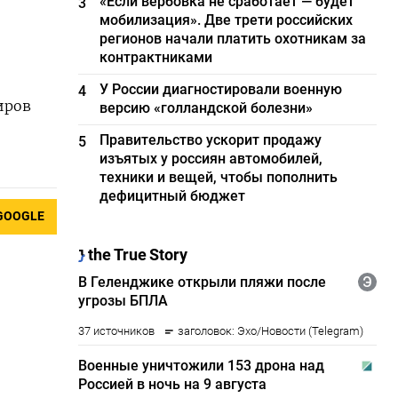
«Если вербовка не сработает — будет
3
мобилизация». Две трети российских
регионов начали платить охотникам за
контрактниками
У России диагностировали военную
4
иров
версию «голландской болезни»
Правительство ускорит продажу
5
изъятых у россиян автомобилей,
техники и вещей, чтобы пополнить
дефицитный бюджет
GOOGLE