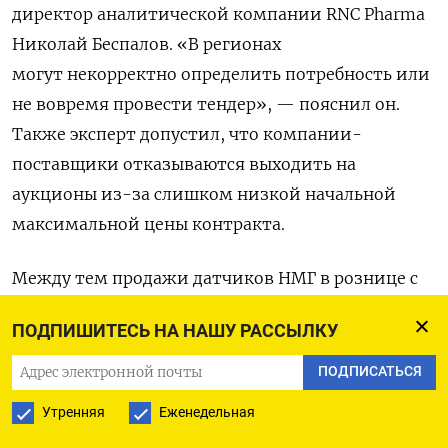
директор аналитической компании RNC
Pharma
Николай Беспалов. «В регионах
могут некорректно определить потребность или
не вовремя провести тендер», — пояснил он.
Также эксперт допустил, что компании-
поставщики отказываются выходить на
аукционы из-за слишком низкой начальной
максимальной цены контракта.
Между тем продажи датчиков НМГ в рознице с
января по сентябрь 2025 года выросли на 40% по
ПОДПИШИТЕСЬ НА НАШУ РАССЫЛКУ
сравнению с аналогичным периодом прошлого
года, следует из данных RNC
Pharma. Всего за
ПОДПИСАТЬСЯ
указанный период было продано 277 тыс.
Утренняя
Еженедельная
устройств на сумму 1,23 млрд руб. В то же время,