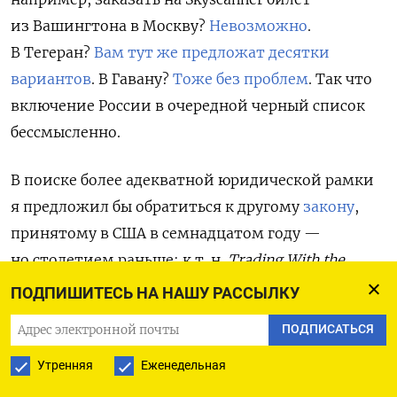
из Вашингтона в Москву?
Невозможно
.
В Тегеран?
Вам тут же предложат десятки
вариантов
. В Гавану?
Тоже без проблем
. Так что
включение России в очередной черный список
бессмысленно.
В поиске более адекватной юридической рамки
я предложил бы обратиться к другому
закону
,
принятому в США в семнадцатом году —
но столетием раньше: к
т. н.
Trading With the
Enemy Act
от 6 октября 1917 г.
Этот закон — тот
ПОДПИШИТЕСЬ НА НАШУ РАССЫЛКУ
самый документ, о котором могут лишь мечтать
ПОДПИСАТЬСЯ
сторонники «санкций из ада». Он предполагает
полное прекращение всех торговых сделок
Утренняя
Еженедельная
с врагом и его союзниками; позволяет