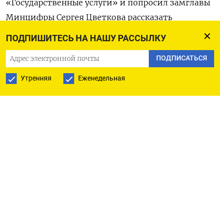
«Государственные услуги» и попросил замглавы
Минцифры Сергея Цветкова рассказать
об использовании Max для отправки запросов
ПОДПИШИТЕСЬ НА НАШУ РАССЫЛКУ
на портал.
ПОДПИСАТЬСЯ
«Насколько я в курсе, договорились о том, что
Утренняя
Еженедельная
система „Госуслуг“ останется, как она сейчас
есть, но все возможности доставки сервисов
и передачи запросов от людей пойдут через
национальный мессенджер», — напомнил глава
правительства. В ответ Цветков заверил его,
что первые интеграции уже выполнены. Однако
Мишустин счел, что этого недостаточно,
и поручил поскорее полностью привязать портал
к мессенджеру. «Нужно, мне кажется, всю