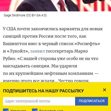
Gage Skidmore (CC BY-SA 4.0)
У США почти закончились варианты для новых
санкций против России после того, как
Вашингтон внес в черный список «Роснефть»
и «Лукойл»,
заявил
госсекретарь Марко
Рубио. «С нашей стороны уже особо не на что
накладывать санкции. Мы ударили
по их крупнейшим нефтяным компаниям —
именно этого все ждали… Честно говоря,
я не знаю, что еще можно сделать. В этом плане
ПОДПИШИТЕСЬ НА НАШУ РАССЫЛКУ
наши возможности почти исчерпаны», — сказал
ПОДПИСАТЬСЯ
глава Госдепартамента по итогам встречи
премьер-министров стран G7.