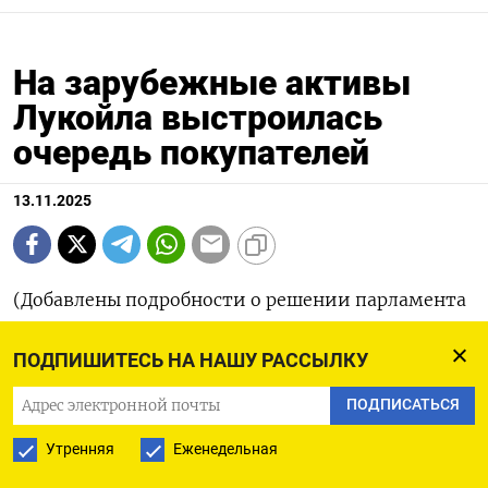
На зарубежные активы
Лукойла выстроилась
очередь покупателей
13.11.2025
(Добавлены подробности о решении парламента
Болгарии, комментарий аналитика)
ПОДПИШИТЕСЬ НА НАШУ РАССЫЛКУ
13 ноя (Рейтер) - Международные активы
ПОДПИСАТЬСЯ
российского нефтяного гиганта Лукойл
Утренняя
Еженедельная
привлекают потенциальных покупателей от