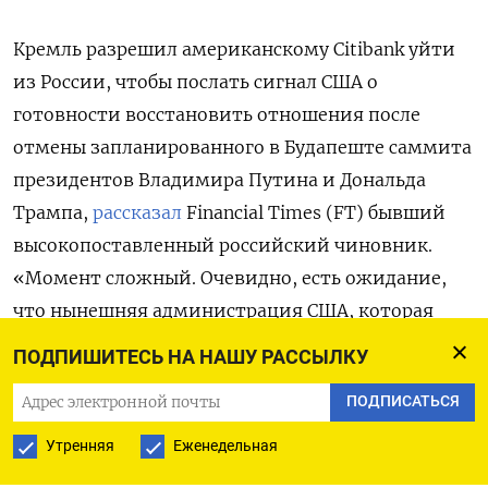
Кремль разрешил американскому Citibank
уйти
из России, чтобы послать сигнал США о
готовности восстановить отношения после
отмены запланированного в Будапеште саммита
президентов Владимира Путина и Дональда
Трампа,
рассказал
Financial
Times (FT) бывший
высокопоставленный российский чиновник.
«Момент сложный. Очевидно, есть ожидание,
что нынешняя администрация США, которая
очень ориентирована на бизнес, может быть
ПОДПИШИТЕСЬ НА НАШУ РАССЫЛКУ
[восприимчива] к этому жесту», — пояснил
ПОДПИСАТЬСЯ
собеседник издания.
Утренняя
Еженедельная
Он напомнил, что все крупные западные