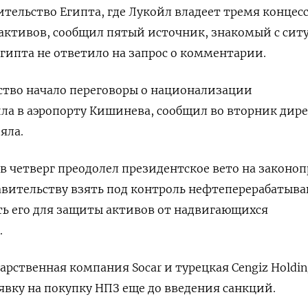
тельство Египта, где Лукойл владеет тремя концес
активов, сообщил пятый источник, знакомый с сит
ипта не ответило на запрос о комментарии.
ство начало переговоры о национализации
ла в аэропорту Кишинева, сообщил во вторник дир
яла.
в четверг преодолел президентское вето на законоп
авительству взять под контроль нефтеперерабаты
ть его для защиты активов от надвигающихся
.
арственная компания Socar и турецкая Cengiz Holdin
явку на покупку НПЗ еще до введения санкций.