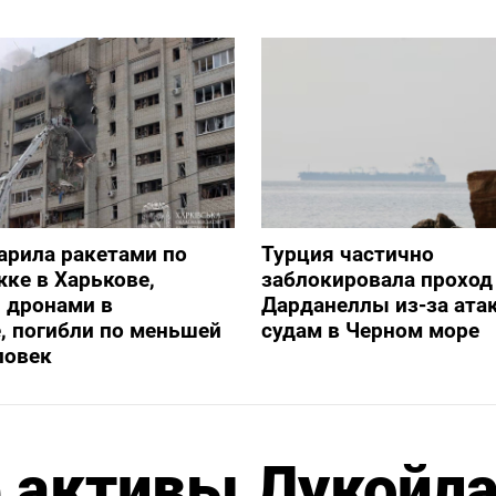
арила ракетами по
Турция частично
ке в Харькове,
заблокировала проход
 дронами в
Дарданеллы из-за атак
, погибли по меньшей
судам в Черном море
ловек
 активы Лукойл