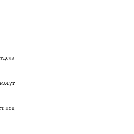
отдела
 могут
ет под