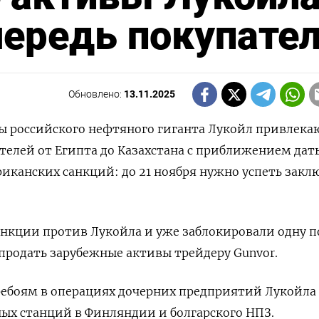
ередь покупате
Обновлено:
13.11.2025
 российского нефтяного гиганта Лукойл привлека
елей от Египта до Казахстана с приближением дат
риканских санкций: до 21 ноября нужно успеть закл
анкции против Лукойла и уже заблокировали одну 
родать зарубежные активы трейдеру Gunvor.
ребоям в операциях дочерних предприятий Лукойла
ных станций в Финляндии и болгарского НПЗ.