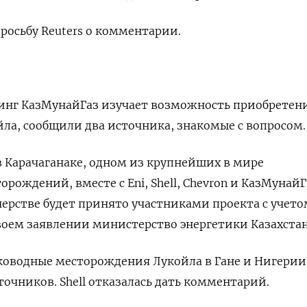
просьбу Reuters о комментарии.
динг КазМунайГаз изучает возможность приобретен
ла, сообщили два источника, знакомые с вопросом.
в Карачаганаке, одном из крупнейших в мире
рождений, вместе с Eni, Shell, Chevron и КазМунайГ
ерстве будет принято участниками проекта с учето
воем заявлении министерство энергетики Казахстан
оководные месторождения Лукойла в Гане и Нигерии
точников. Shell отказалась дать комментарий.