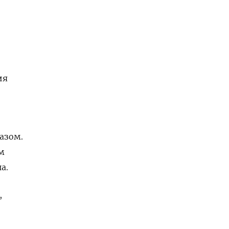
ия
азом.
м
а.
,