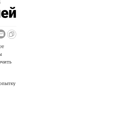
лей
ют
ы
ючить
попытку