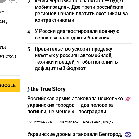
«Если вербовка не сработает — будет
3
мобилизация». Две трети российских
ре
регионов начали платить охотникам за
контрактниками
ии,
У России диагностировали военную
4
версию «голландской болезни»
ты
Правительство ускорит продажу
5
изъятых у россиян автомобилей,
ньске)
техники и вещей, чтобы пополнить
дефицитный бюджет
GOOGLE