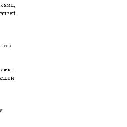
сиями,
уацией.
ектор
роект,
вающий
g