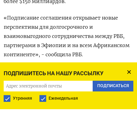
более $150 миллиардов.
«Подписание соглашения открывает новые
перспективы для долгосрочного и
взаимовыгодного сотрудничества между РВБ,
партнерами в Эфиопии и на всем Африканском
континенте», - сообщила РВБ.
РВБ была образована в результате слияния
ПОДПИШИТЕСЬ НА НАШУ РАССЫЛКУ
одного из крупнейших российских онлайн-
ПОДПИСАТЬСЯ
ритейлеров Wildberries и оператора наружной
рекламы Russ.
Утренняя
Еженедельная
Сейчас РВБ работает в России, Армении,
Белоруссии, Грузии, Казахстане, Киргизии,
Таджикистане и Узбекистане, а также в Китае и