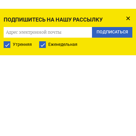
ПОДПИШИТЕСЬ НА НАШУ РАССЫЛКУ
ПОДПИСАТЬСЯ НА ТЕЛЕГРАМ
ПОДПИСАТЬСЯ
ПОДПИСАТЬСЯ В GOOGLE
Утренняя
Еженедельная
РУССКАЯ СЛУЖБА
ПОДПИШИТЕСЬ НА НАШУ РАССЫЛКУ