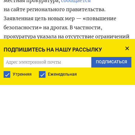
местная прокуратура,
сообщается
на сайте регионального правительства.
Заявленная цель новых мер — «повышение
безопасности» на дрогах. В частности,
прокуратура указала на отсутствие
ограничений
на продажу топлива несовершеннолетним
ПОДПИШИТЕСЬ НА НАШУ РАССЫЛКУ
в Ростовской области
. В надзорном ведомстве
ПОДПИСАТЬСЯ
отметили
, что это позволяет подросткам,
«зачастую не имеющим прав на управление»,
Утренняя
Еженедельная
покупать бензин для питбайков, кроссовых
мотоциклов и провоцировать ДТП.
Такие «двухколесники» не являются
транспортным средством, а относятся
к спортивному инвентарю. На них нельзя
передвигаться по дорогам общего пользования,