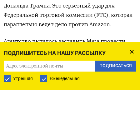
Дональда Трампа. Это серьезный удар для
Федеральной торговой комиссии (FTC), которая
параллельно ведет дело против Amazon.
Агентство пыталось заставить Meta провести
реструктуризацию или продать Instagram и
ПОДПИШИТЕСЬ НА НАШУ РАССЫЛКУ
WhatsApp, чтобы восстановить конкуренцию,
ПОДПИСАТЬСЯ
утверждая, что компания потратила миллиарды
долларов на эти поглощения, чтобы устранить
Утренняя
Еженедельная
появляющихся конкурентов.
Facebook купил Instagram в 2012 году и WhatsApp
в 2014 году. В тот момент FTC не пыталась
заблокировать эти сделки, но в 2020 году подала
иск, утверждая, что Meta, тогда еще