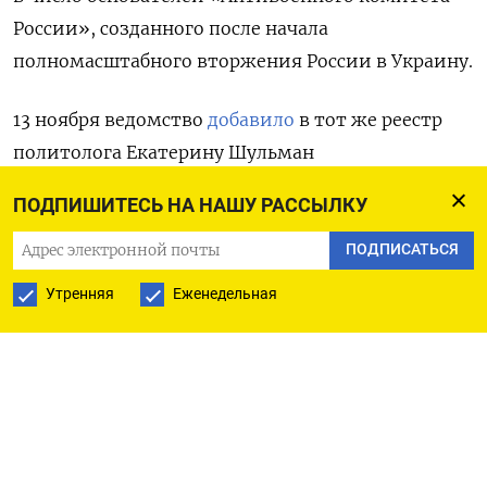
России», созданного после начала
полномасштабного вторжения России в Украину.
13 ноября ведомство
добавило
в тот же реестр
политолога Екатерину Шульман
и предпринимателей Бориса Зимина и Михаила
ПОДПИШИТЕСЬ НА НАШУ РАССЫЛКУ
Кокорича, которые, как и Ходорковский,
являются участниками «Антивоенного
ПОДПИСАТЬСЯ
комитета России».
Утренняя
Еженедельная
Попавшим в список «террористов
и экстремистов» лицам и организациям
в России запрещается взаимодействовать
со СМИ, размещать информацию в интернете,
организовывать публичные мероприятия,