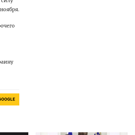
 силу
ноября.
очего
раину
GOOGLE