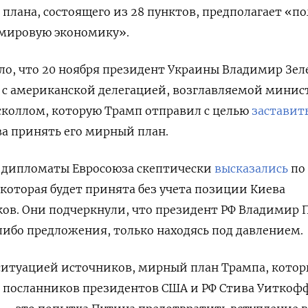
 плана, состоящего из 28 пунктов, предполагает «п
 мировую экономику».
ло, что 20 ноября президент Украины Владимир Зе
у с американской делегацией, возглавляемой мини
коллом, которую Трамп отправил с целью
заставит
ва принять его мирный план.
и дипломаты Евросоюза скептически
высказались
по
которая будет принята без учета позиции Киева
ов. Они подчеркнули, что президент РФ Владимир 
либо предложения, только находясь под давлением.
 ситуацией источников, мирный план Трампа, кото
м посланников президентов США и РФ Стива Уиткоф