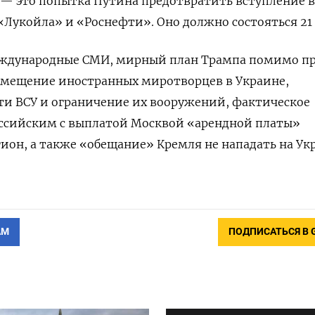
— это попытка Путина предотвратить вступление в
Лукойла» и «Роснефти». Оно должно состояться 21 
еждународные СМИ, мирный план Трампа помимо пр
азмещение иностранных миротворцев в Украине,
ти ВСУ и ограничение их вооружений, фактическое
оссийским с выплатой Москвой «арендной платы»
ион, а также «обещание» Кремля не нападать на Ук
АМ
ПОДПИСАТЬСЯ В 