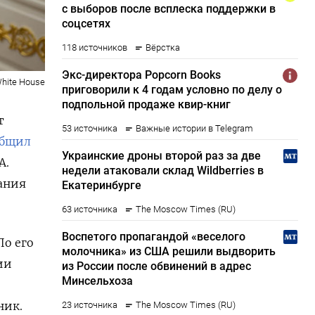
hite House
т
общил
А.
ания
о его
ии
ник.