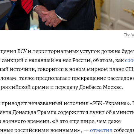
The W
щения ВСУ и территориальных уступок должна буде
 санкций с напавшей на нее России, об этом, как
со
ный источник, говорится в новом мирном плане СШ
 словам, также предполагает прекращение расследов
российской армии и передачу Донбасса Москве.
риводит неназванный источник «РБК-Украина». П
дента Дональда Трампа содержится пункт об амнист
 военного времени. «А это еще шире, чем даже
шенные российскими военными», —
отметил
собесед