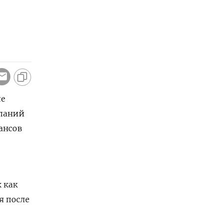
ле
мпаний
ансов
 как
я после