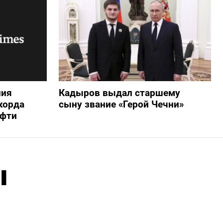
ния
Кадыров выдал старшему
корда
сыну звание «Герой Чечни»
ефти
ы