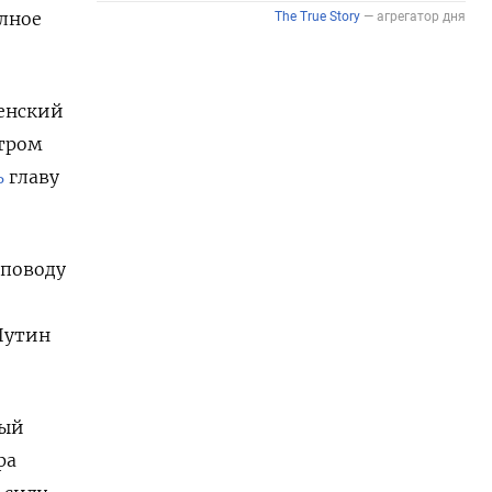
олное
ленский
стром
ь
главу
 поводу
Путин
рый
фа