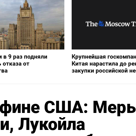
 в 9 раз подняли
Крупнейшая госкомпа
 отказа от
Китая нарастила до ре
тва
закупки российской н
нфине США: Мер
и, Лукойла