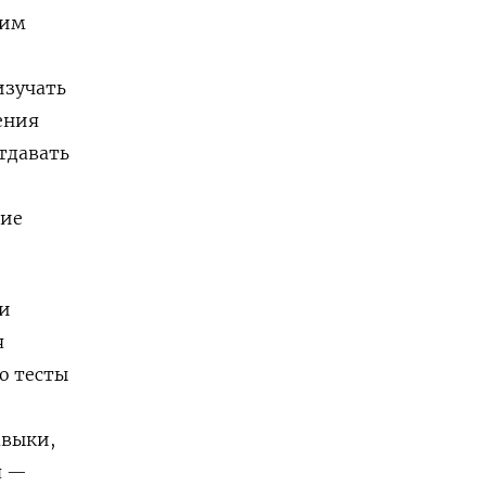
шим
изучать
ения
отдавать
ние
ри
я
о тесты
авыки,
я —