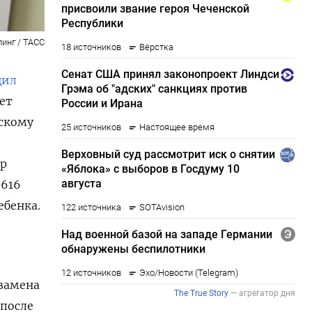
инг / ТАСС
щил
ет
сскому
ор
 616
ебенка.
замена
 после