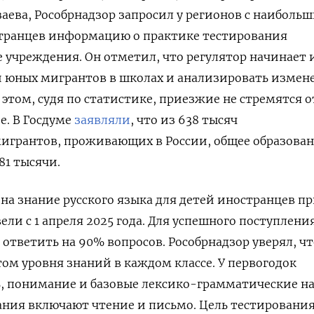
заева, Рособрнадзор
запросил у регионов с наиболь
странцев информацию о практике тестирования
е учреждения. Он отметил, что регулятор начинает 
й юных мигрантов в школах и анализировать измен
 этом, судя по статистике, приезжие не стремятся 
е. В Госдуме
заявляли
, что из 638 тысяч
игрантов, проживающих в России, общее образова
81 тысячи.
на знание русского языка для детей иностранцев п
ли с 1 апреля 2025 года. Для успешного поступлени
ответить на 90% вопросов. Рособрнадзор уверял, чт
том уровня знаний в каждом классе. У первогодок
ь, понимание и базовые лексико-грамматические н
адания включают чтение и письмо. Цель тестировани