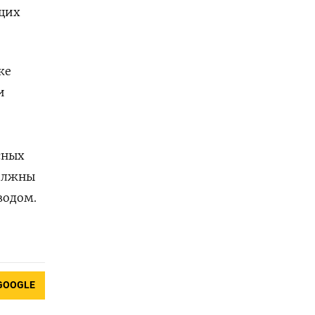
ющих
же
и
сных
должны
водом.
GOOGLE