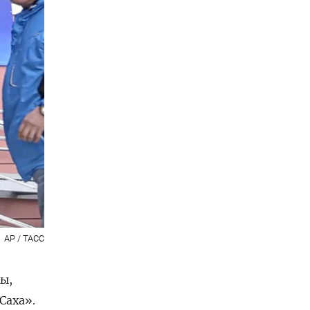
AP / ТАСС
ы,
Саха».