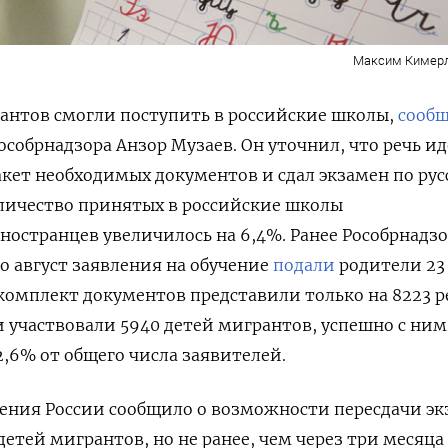
Максим Кимерл
антов смогли поступить в российские школы,
сооб
особрнадзора Анзор Музаев.
Он уточнил, что речь ид
пакет необходимых документов и сдал экзамен по ру
количество принятых в российские школы
остранцев увеличилось на 6,4%. Ранее Рособрнадз
по август заявления на обучение
подали
родители 23
комплект документов представили только на 8223 р
и участвовали 5940 детей мигрантов, успешно с ним
2,6% от общего числа заявителей.
ения России сообщило о возможности пересдачи эк
детей мигрантов, но не ранее, чем через три месяца