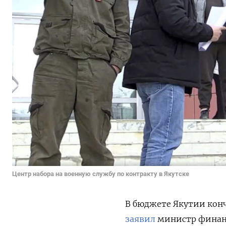
Центр набора на военную службу по контракту в Якутске
В бюджете Якутии конч
заявил
м
инистр финанс