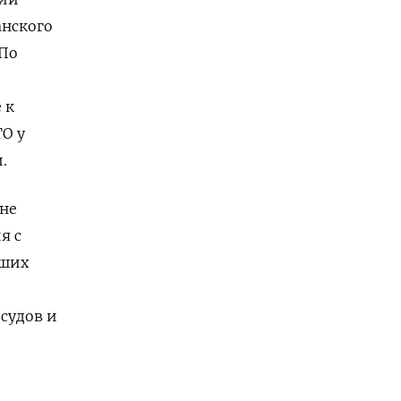
анского
 По
 к
О у
.
не
я с
йших
судов и
о