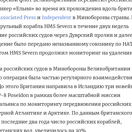
нкер «Ельня» во время их прохождения вдоль брит
ssociated Press
и
Independent
в Минобороны страны.
трульный корабль HMS
Severn
в течение двух недель
е российских судов через Дуврский пролив и далее
дение было передано неназванному союзнику по НАТ
этом HMS
Severn
продолжил мониторинг на удалении
та российских судов в Минобороны Великобритании 
о операция была частью регулярного взаимодействи
До этого Британия направила в Исландию три нове
-8 Poseidon в рамках более масштабной миссии
альянса по мониторингу передвижения российских 
ерной Атлантике и Арктике. По данным британског
 последние два года число российских кораблей,
танских вод, увеличилось на 30%.