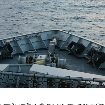
орской флот Великобритании перехватил российс