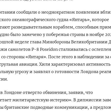
ритании сообщали о неоднократном появлении вбли
ского океанографического судна «Янтарь», которое
итают разведывательным кораблем, способным при
удно было замечено у побережья страны в ноябре 20
прошлой неделе глава Минобороны Великобритании 
ажи самолетов P-8 Poseidon
сталкивались с ослепле
со стороны «Янтаря». После этого в наблюдении за
трульная авиация. Хили характеризовал активность
льную угрозу и заявлял о готовности Лондона реаг
сии.
 в Лондоне отвергло обвинения, заявив, что
етает милитаристскую истерию». В дипмиссии зав
ны британские подводные коммуникации, а предло