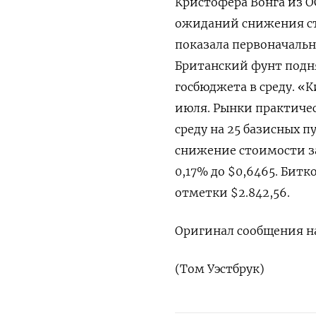
Кристофера Вонга из OC
ожиданий снижения ста
показала первоначальн
Британский фунт поднял
госбюджета в среду. «К
июля. Рынки практичес
среду на 25 базисных п
снижение стоимости з
0,17% до $0,6465​. Бит
отметки $2.842,56.
Оригинал сообщения на
(Том Уэстбрук)