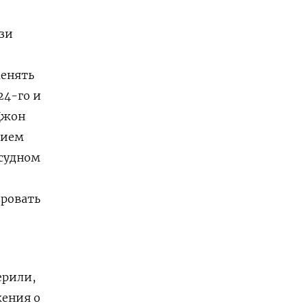
зи
менять
24-го и
Джон
нием
 судном
ировать
ерили,
жения о