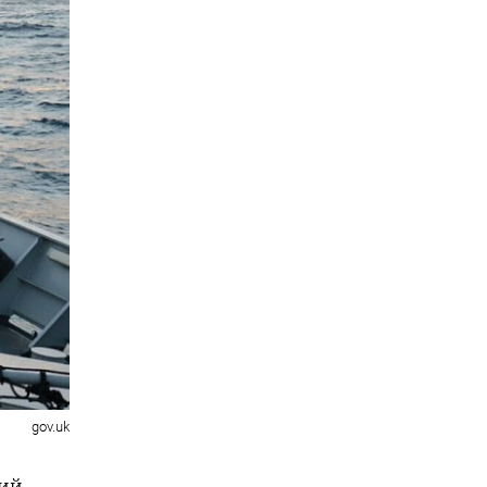
gov.uk
кий