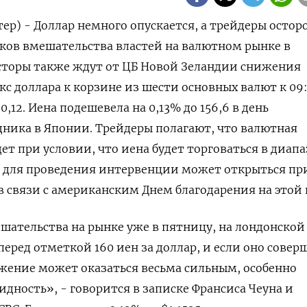
тер) - Доллар немного опускается, а трейдеры осто
ков вмешательства властей на валютном рынке в
сторы также ждут от ЦБ Новой Зеландии снижения
кс доллара к корзине из шести основных валют к 09
0,12​. Иена подешевела на 0,13%​ до 156,6 в день
дника в Японии. Трейдеры полагают, что валютная
т при условии, что иена будет торговаться в диапа
но для проведения интервенции может открыться пр
в связи с американским Днем благодарения на этой 
ательства на рынке уже в пятницу, на лондонской
еред отметкой 160 иен за доллар, и если оно совер
жение может оказаться весьма сильным, особенно
дность», - говорится в записке Франсиса Чеуна и