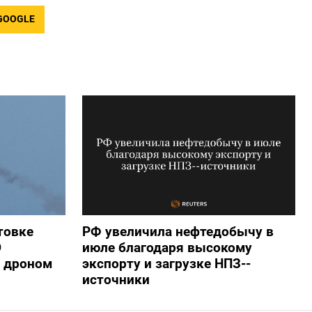
GOOGLE
товке
РФ увеличила нефтедобычу в
О
июле благодаря высокому
 дроном
экспорту и загрузке НПЗ--
источники