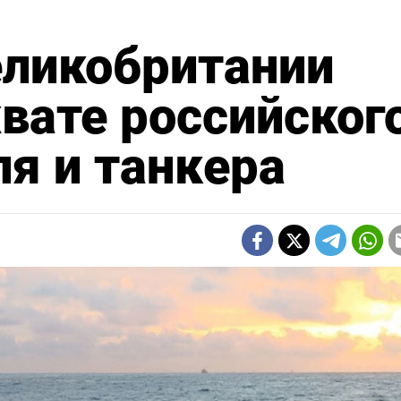
ликобритании
хвате российског
ля и танкера