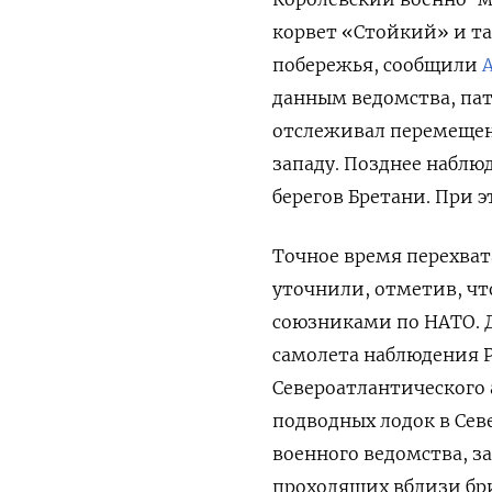
корвет «Стойкий» и та
побережья, сообщили
A
данным ведомства, па
отслеживал перемещени
западу. Позднее наблю
берегов Бретани. При 
Точное время перехва
уточнили, отметив, чт
союзниками по НАТО. 
самолета наблюдения P
Североатлантического 
подводных лодок в Сев
военного ведомства, за
проходящих вблизи бри