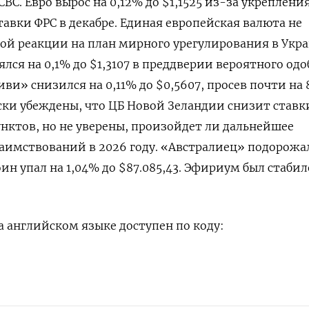
BC. Евро вырос на 0,12% до $1,1525​ из-за укреплени
вки ФРС в декабре. Единая европейская валюта не
ой реакции на план мирного урегулирования в Укра
ся на 0,1% до $1,3107​ в преддверии вероятного од
иви» снизился на 0,11% до $0,5607​, просев почти на 
ки убеждены, что ЦБ Новой Зеландии снизит ставк
унктов, но не уверены, произойдет ли дальнейшее
аимствований в 2026 году. «Австралиец» подорожа
коин упал на 1,04% до $87.085,43. Эфириум был стабил
 английском языке доступен по коду: