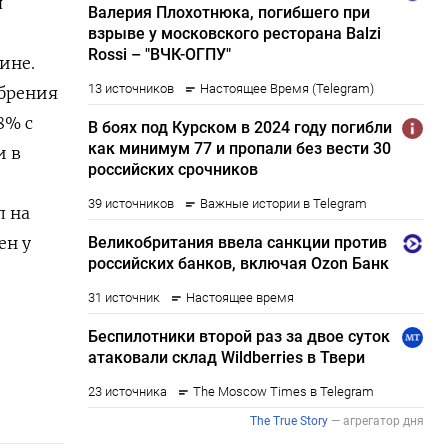
я
ине.
обрения
8% с
и в
л на
ен у