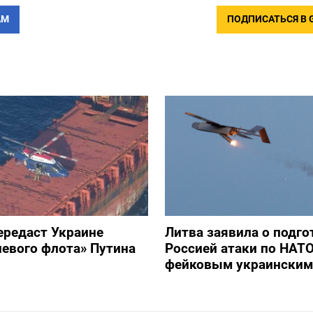
АМ
ПОДПИСАТЬСЯ В 
ередаст Украине
Литва заявила о подго
невого флота» Путина
Россией атаки по НАТ
фейковым украинским