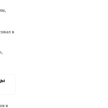
ны,
езжал в
о,
ды
ов в