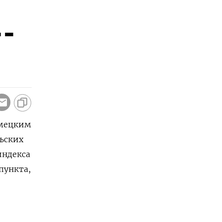
--
емецким
рьских
индекса
 пункта,