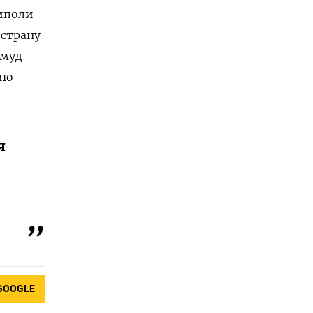
риполи
 страну
хмуд
ию
я
GOOGLE