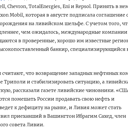
l, Chevron, TotalEnergies, Eni и Repsol. Принять в не
xon Mobil, которая в августе подписала соглашение 
торождения на ливийском шельфе. С учетом того, чт
едленнее, чем ожидалось, международные компании
щаются в проверенные, хорошо им известные регио
 высокопоставленный банкир, специализирующийся 
и считают, что возвращение западных нефтяных к
е Триполи и стабилизировать ситуацию, а ливийск
кую, рассказали газете ливийские чиновники. «СШ
ются помешать России продавать свою нефть и
иведет к дефициту на рынке, и Ливия может стать
явил приехавший в Вашингтон Ибрагим Сахед, член
ого совета Ливии.