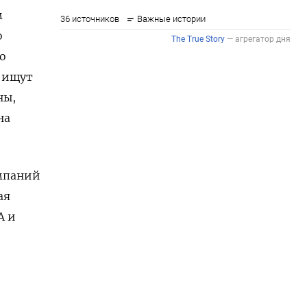
м
о
о
 ищут
ны,
на
омпаний
ая
А и