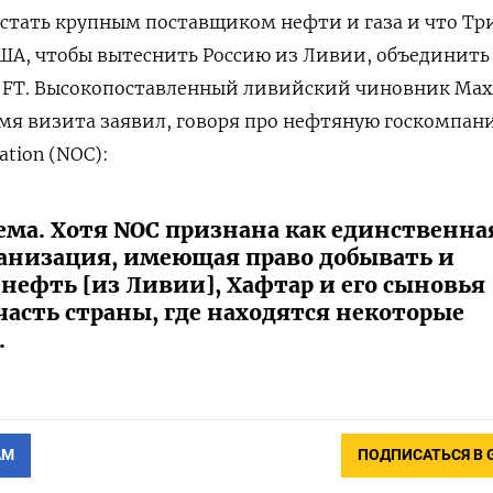
 стать крупным поставщиком нефти и газа и что Т
ША, чтобы вытеснить Россию из Ливии, объединить
т FT. Высокопоставленный ливийский чиновник Ма
мя визита заявил, говоря про нефтяную госкомпан
ration (NOC):
лема. Хотя NOC признана как единственна
анизация, имеющая право добывать и
нефть [из Ливии], Хафтар и его сыновья
асть страны, где находятся некоторые
.
АМ
ПОДПИСАТЬСЯ В 