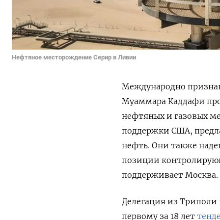
Нефтяное месторождение Серир в Ливии
Международно признан
Муаммара Каддафи про
нефтяных и газовых м
поддержки США, предл
нефть. Они также над
позиции контролирующе
поддерживает Москва.
Делегация из Триполи
первому за 18 лет
тенд