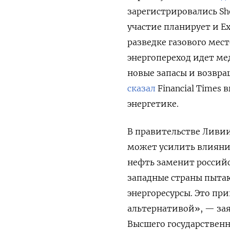
зарегистрировались Shel
участие планирует и Ex
разведке газового мес
энергопереход идет м
новые запасы и возвра
сказал
Financial Times
энергетике.
В правительстве Ливи
может усилить влияни
нефть заменит российс
западные страны пыта
энергоресурсы. Это пр
альтернативой», — за
Высшего государственн