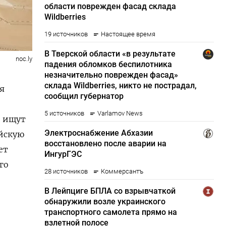
noc.ly
я
и ищут
ийскую
ет
го