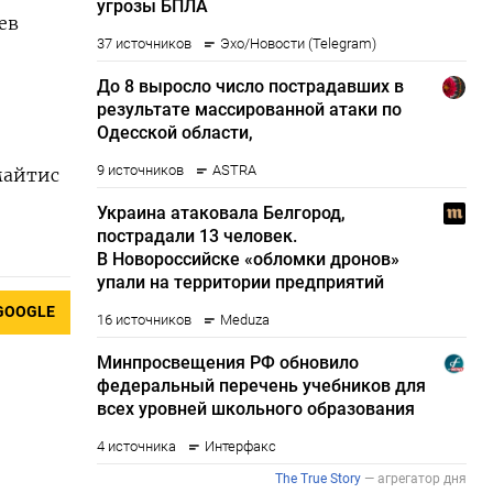
ев
майтис
GOOGLE