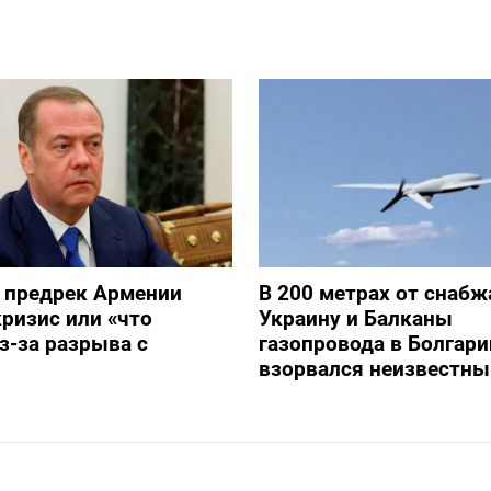
 предрек Армении
В 200 метрах от снаб
ризис или «что
Украину и Балканы
з-за разрыва с
газопровода в Болгари
взорвался неизвестны