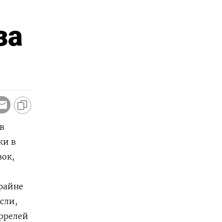
за
в
ки в
вок,
райне
сли,
аррелей