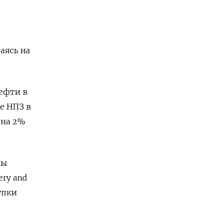
аясь на
ефти в
е НПЗ в
 на 2%
ны
ery and
купки