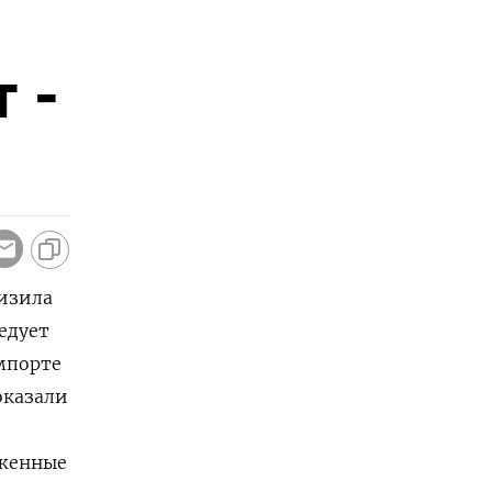
 -
низила
едует
мпорте
оказали
уженные