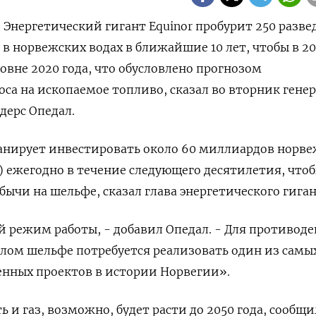
- Энергетический гигант Equinor пробурит 250 разв
в норвежских водах в ближайшие 10 лет, чтобы в 20
овне 2020 года, что обусловлено прогнозом
са на ископаемое топливо, сказал во вторник гене
дерс Опедал.
ланирует инвестировать около 60 миллиардов норв
) ежегодно в течение следующего десятилетия, что
ычи на шельфе, сказал глава энергетического гиган
й режим работы, - добавил Опедал. - Для противод
лом шельфе потребуется реализовать один из самы
ных проектов в истории Норвегии».
 и газ, возможно, будет расти до 2050 года, сообщи