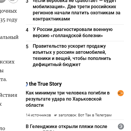
«Если вербовка не сработает — будет
3
мобилизация». Две трети российских
едочных
регионов начали платить охотникам за
контрактниками
35 году
У России диагностировали военную
4
версию «голландской болезни»
ральный
Правительство ускорит продажу
5
изъятых у россиян автомобилей,
техники и вещей, чтобы пополнить
ежских
дефицитный бюджет
бы
та.
ействия
х
ло