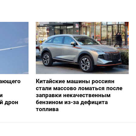
жающего
Китайские машины россиян
стали массово ломаться после
и
заправки некачественным
й дрон
бензином из-за дефицита
топлива