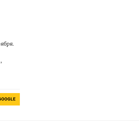
ября.
,
GOOGLE