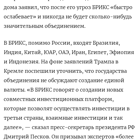
дома заявил, что после его угроз БРИКС «быстро
ослабевает» и никогда не будет сколько-нибудь
значительным объединением.
В БРИКС, помимо России, входят Бразилия,
Индия, Китай, ЮАР, ОАЭ, Иран, Египет, Эфиопия
и Индонезия. На фоне заявлений Трампа в
Кремле поспешили уточнить, что государства
объединения не обсуждают создание единой
валюты. «В БРИКС говорят о создании новых
совместных инвестиционных платформ,
которые позволят осуществлять инвестиции в
третьи страны, взаимные инвестиции и так
Подписывайтесь на The Moscow
далее», — сказал пресс-секретарь президента РФ
Times в Telegram —
@moscowtimes_ru
Дмитрий Песков. Он призывал экспертов «более