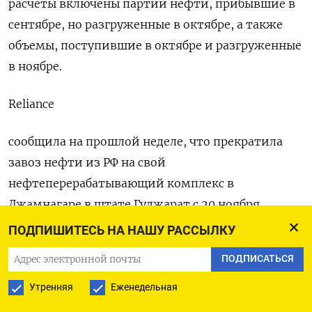
расчеты включены партии нефти, прибывшие в
сентябре, но разгруженные в октябре, а также
объемы, поступившие в октябре и разгруженные
в ноябре.
Reliance
сообщила на прошлой неделе, что прекратила
завоз нефти из РФ на свой
нефтеперерабатывающий комплекс в
Джамнагаре в штате Гуджарат с 20 ноября.
ПОДПИШИТЕСЬ НА НАШУ РАССЫЛКУ
Оригинал сообщения на английском языке
ПОДПИСАТЬСЯ
доступен по коду: (Нидхи Верма, перевел Томаш
Каник)
Утренняя
Еженедельная