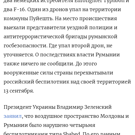
два немецких истребителя Eurofighter
Typhoon и
два F-16. Один из дронов упал на территории
коммуны Пуйешть. На место происшествия
выехали представители уездной полиции и
антитеррористической бригады румынской
госбезопасности. Где упал второй дрон, не
уточняется. О последствиях власти Румынии
также ничего не сообщили. До этого
вооруженные силы страны перехватывали
российский беспилотник над своей территорией
13 сентября.
Президент Украины Владимир Зеленский
заявил
, что воздушное пространство Молдовы и
Румынии было нарушено четырьмя
беспилотниками типа Shahed. По его данным,