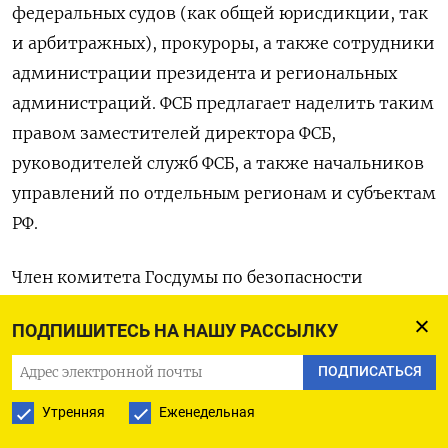
федеральных судов (как общей юрисдикции, так
и арбитражных), прокуроры, а также сотрудники
администрации президента и региональных
администраций. ФСБ предлагает наделить таким
правом заместителей директора ФСБ,
руководителей служб ФСБ, а также начальников
управлений по отдельным регионам и субъектам
РФ.
Член комитета Госдумы по безопасности
и противодействию коррупции Андрей
ПОДПИШИТЕСЬ НА НАШУ РАССЫЛКУ
Альшевских
заявил
«Парламентской газете»,
что приветствует инициативу ФСБ. С его точки
ПОДПИСАТЬСЯ
зрения, «по меньшей мере странно», что
Утренняя
Еженедельная
в России есть финансовые структуры, которые