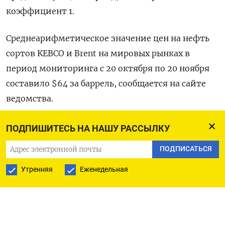
коэффициент 1.
Среднеарифметическое значение цен на нефть
сортов KEBCO и Brent на мировых рынках в
период мониторинга с 20 октября по 20 ноября
составило $64 за баррель, сообщается на сайте
ведомства.
Пошлина на светлые нефтепродукты
ПОДПИШИТЕСЬ НА НАШУ РАССЫЛКУ
определяется исходя из ставки вывозной
ПОДПИСАТЬСЯ
таможенной пошлины на нефть на текущий
Утренняя
Еженедельная
месяц с применением поправочного
коэффициента 1.
Экспортная пошлина на мазут составляет $30 за