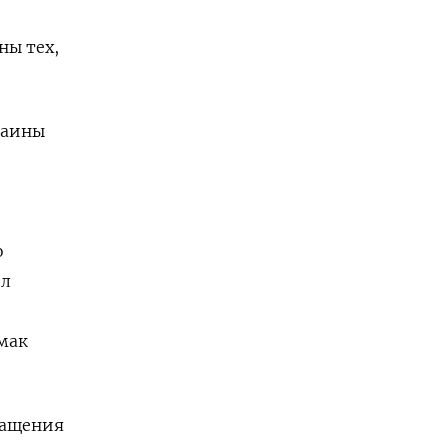
ны тех,
раины
о
ол
рмак
ращения