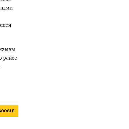
ьными
рошен
ризывы
о ранее
о
GOOGLE