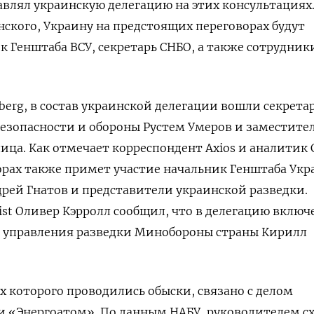
лавлял украинскую делегацию на этих консультациях
нского, Украину на предстоящих переговорах будут
к Генштаба ВСУ, секретарь СНБО, а также сотрудни
rg, в состав украинской делегации вошли секрета
езопасности и обороны Рустем Умеров и заместите
ица. Как отмечает корреспондент Axios и аналитик
ворах также примет участие начальник Генштаба Ук
рей Гнатов и представители украинской разведки.
st Оливер Кэрролл сообщил, что в делегацию включ
о управления разведки Минобороны страны Кирилл
х которого проводились обыски, связано с делом
и «Энергоатом». По данным НАБУ, руководителем с