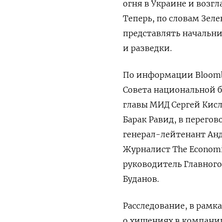
огня в Украине и возг
Теперь, по словам Зеле
представлять начальни
и разведки.
По информации Bloombe
Совета национальной б
главы МИД Сергей Кисл
Барак Равид, в перего
генерал-лейтенант Анд
Журналист The Economi
руководитель Главног
Буданов.
Расследование, в рамка
о хищениях в компани