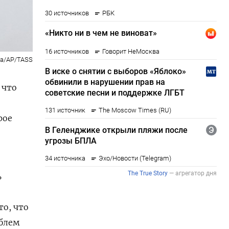
na/AP/TASS
 что
рое
ь
то, что
облем