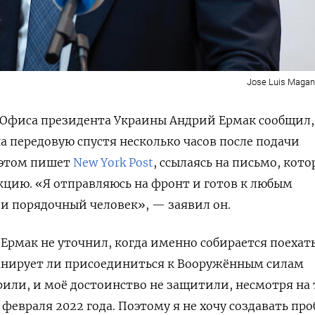
Jose Luis Maga
Офиса президента Украины Андрий Ермак сообщил,
а передовую спустя несколько часов после подачи
б этом пишет
New York Post
, ссылаясь на письмо, кото
кцию. «Я отправляюсь на фронт и готов к любым
 и порядочный человек», — заявил он.
 Ермак не уточнил, когда именно собирается поехат
анирует ли присоединиться к Вооружённым силам
или, и моё достоинство не защитили, несмотря на 
4 февраля 2022 года. Поэтому я не хочу создавать пр