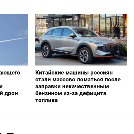
жающего
Китайские машины россиян
стали массово ломаться после
и
заправки некачественным
й дрон
бензином из-за дефицита
топлива