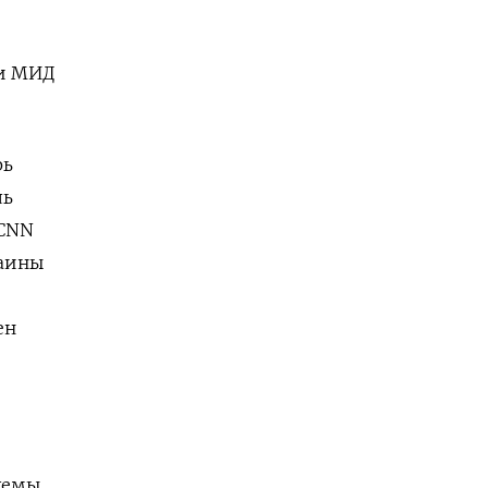
.
ки МИД
рь
ль
 CNN
раины
ен
хемы