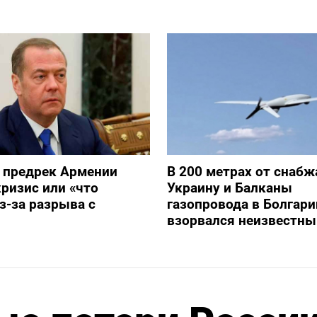
 предрек Армении
В 200 метрах от снаб
ризис или «что
Украину и Балканы
з-за разрыва с
газопровода в Болгари
взорвался неизвестны