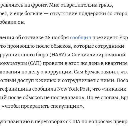
правляюсь на фронт. Мне отвратительна грязь,
рес, и ещё больше — отсутствие поддержки со сторо
обавил он.
ления об отставке 28 ноября
сообщил
президент Ук
то произошло после обысков, которые сотрудники
ррупционного бюро (НАБУ) и Специализированной
куратуры (САП) провели в этот же день в квартире
дования по делу о коррупции. Сам Ермак заявил, чт
олный доступ к жилью и сотрудничает с ними. Пос
тефанишина сообщила New York Post, что «никаких
ий после обысков не последовало». По её словам, Е
, «чтобы прекратить спекуляции».
ую позицию в переговорах с США по вопросам прек