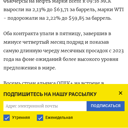
Фьючерсы на нефть марки Brent к 09:16 МСК
выросли на 2,13% до $63,71 за баррель, марки WTI
- подорожали на 2,22% до $59,85 за баррель.
Оба контракта упали в пятницу, завершив в
минусе четвертый месяц подряд и показав
самую длинную череду месячных просадок с 2023
года на фоне ожиданий более высокого уровня
предложения в мире.
Восемь стран альянса ОПЕК+ на встрече в
воскресенье подтвердили паузу в наращивании
ПОДПИШИТЕСЬ НА НАШУ РАССЫЛКУ
целевых показателей нефтедобычи в 1 квартале
ПОДПИСАТЬСЯ
2026 года.
Утренняя
Еженедельная
Решение ОПЕК+ совпало с ожиданиями