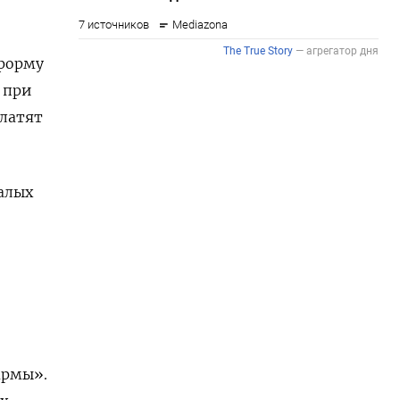
еформу
, при
латят
алых
армы».