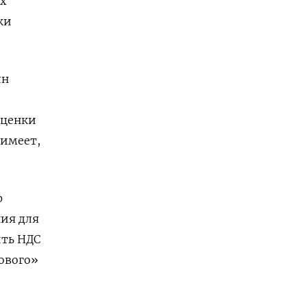
х
ки
лн
аценки
 имеет,
р
ия для
ить НДС
ового»