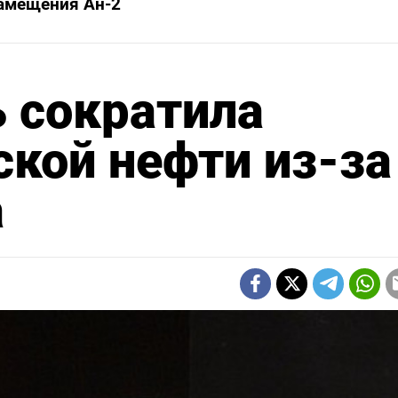
амещения Ан-2
ь сократила
ской нефти из-за
а