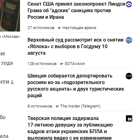
о «Москва»
не
 года
чти 4
бо
ала