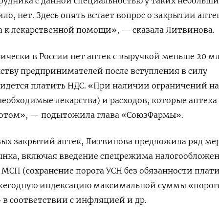
трудника с данной специальностью у таких небольши
ло, нет. Здесь опять встает вопрос о закрытии апте
а к лекарственной помощи», — сказала Литвинова.
тически в России нет аптек с выручкой меньше 20 м
нству предпринимателей после вступления в силу
ридется платить НДС. «При наличии ограничений н
обходимые лекарства) и расходов, которые аптека
кротом», — подытожила глава «СоюзФармы».
вых закрытий аптек, Литвинова предложила ряд ме
нка, включая введение спецрежима налогообложен
МСП (сохранение порога УСН без обязанности плат
ежегодную индексацию максимальной суммы «порог
 в соответствии с инфляцией и др.