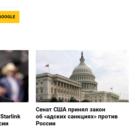
GOOGLE
Сенат США принял закон
tarlink
об «адских санкциях» против
сии
России