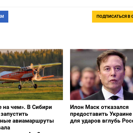
АМ
ПОДПИСАТЬСЯ В 
е на чем». В Сибири
Илон Маск отказался
 запустить
предоставить Украине S
ьные авиамаршруты
для ударов вглубь Рос
вала