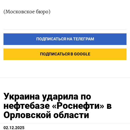
(Московское бюро)
ПОДПИСАТЬСЯ НА ТЕЛЕГРАМ
ПОДПИСАТЬСЯ В GOOGLE
Украина ударила по
нефтебазе «Роснефти» в
Орловской области
Подписывайтесь на The Moscow
Times в Telegram —
@moscowtimes_ru
02.12.2025