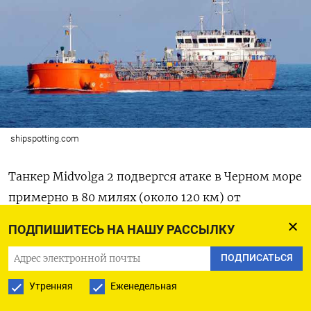
shipspotting.com
Танкер Midvolga 2 подвергся атаке в Черном море
примерно в 80 милях (около 120 км) от
побережья Турции,
сообщило
Главное
ПОДПИШИТЕСЬ НА НАШУ РАССЫЛКУ
управление по морским делам республики. По
ПОДПИСАТЬСЯ
данным ведомства, судно следовало из России в
Грузию и перевозило подсолнечное масло. На
Утренняя
Еженедельная
борту находятся 13 членов экипажа. Помощь