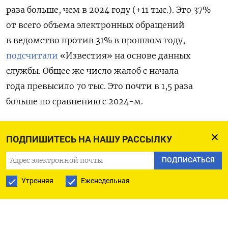
раза больше, чем в 2024 году (+11 тыс.). Это 37%
от всего объема электронных обращений
в ведомство против 31% в прошлом году,
подсчитали
«Известия» на основе данных
службы. Общее же число жалоб с начала
года
превысило 70 тыс. Это почти в 1,5 раза
больше по сравнению с 2024-м.
По мнению ведущего аналитика Freedom Finance
ПОДПИШИТЕСЬ НА НАШУ РАССЫЛКУ
Global Натальи Мильчаковой, всплеск жалоб
обусловлен ростом долгов российского бизнеса
ПОДПИСАТЬСЯ
по зарплате. Согласно данным Росстата,
Утренняя
Еженедельная
за последний год просроченная задолженность
по зарплатам в России выросла более чем
втрое — до 2,2 млрд рублей на конец октября.