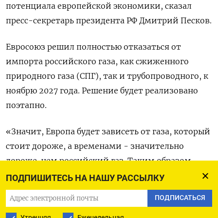
потенциала европейской экономики, сказал
пресс-секретарь президента РФ Дмитрий Песков.
Евросоюз решил полностью отказаться от
импорта российского газа, как сжиженного
природного газа (СПГ), так и трубопроводного, к
ноябрю 2027 года. Решение будет реализовано
поэтапно.
«Значит, Европа будет зависеть от газа, который
стоит дороже, а временами - значительно
дороже, чем российский газ. Таким образом,
Европа обрекает себя на гораздо более дорогие
ПОДПИШИТЕСЬ НА НАШУ РАССЫЛКУ
источники энергии», - сказал Песков.
ПОДПИСАТЬСЯ
Это неминуемо приведет к последствиям для
Утренняя
Еженедельная