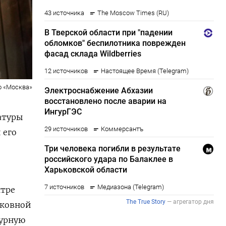
о «Москва»
атуры
 его
нтре
сковной
турную