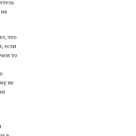
итель
 на
ил, что
, если
 чем то
о
му не
ан
и
ым в