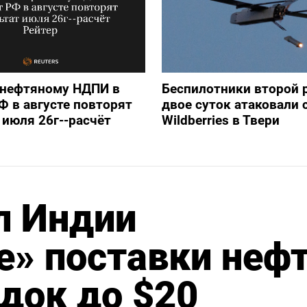
 нефтяному НДПИ в
Беспилотники второй р
 в августе повторят
двое суток атаковали 
 июля 26г--расчёт
Wildberries в Твери
л Индии
» поставки неф
идок до $20