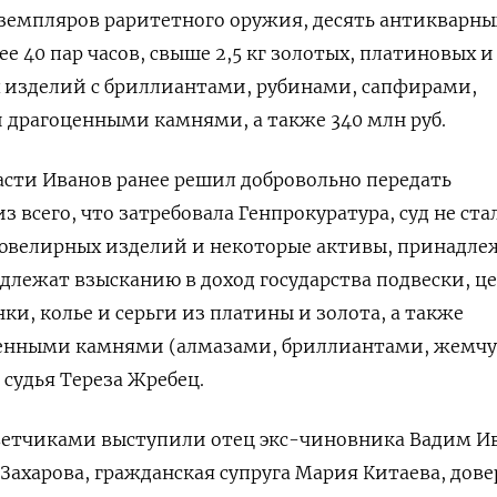
кземпляров раритетного оружия, десять антикварны
е 40 пар часов, свыше 2,5 кг золотых, платиновых и
 изделий с бриллиантами, рубинами, сапфирами,
 драгоценными камнями, а также 340 млн руб.
ласти Иванов ранее решил добровольно передать
з всего, что затребовала Генпрокуратура, суд не ста
 ювелирных изделий и некоторые активы, принадл
длежат взысканию в доход государства подвески, ц
нки, колье и серьги из платины и золота, а также
енными камнями (алмазами, бриллиантами, жемчу
судья Тереза Жребец.
ветчиками выступили отец экс-чиновника Вадим И
Захарова, гражданская супруга Мария Китаева, дов