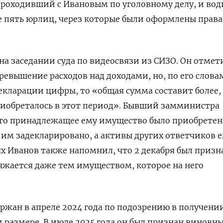
проходивший с Ивановым по уголовному делу, и вод
е пять юрлиц, через которые были оформлены права
на заседании суда по видеосвязи из СИЗО. Он отмет
вышение расходов над доходами, но, по его словам
екларации цифры, то «общая сумма составит более,
риобреталось в этот период». Бывший замминистра
что принадлежащее ему имущество было приобретен
им задекларировано, а активы других ответчиков е
х Иванов также напомнил, что 2 декабря был призн
яжается даже тем имуществом, которое на него
ржан в апреле 2024 года по подозрению в получени
м размере. В июле 2025 года он был признан виновн