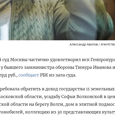
Александр Авилов / Агентств
 суд Москвы частично удовлетворил иск Генпрокур
 у бывшего замминистра обороны Тимура Иванова и
лрд руб.,
сообщает
РБК из зала суда.
ребовала обратить в доход государства 11 земельных
Московской области, усадьбу Софьи Волконской в це
рской области на берегу Волги, дом в элитной подмо
втомобилей, коллекцию из 30 представляющих куль