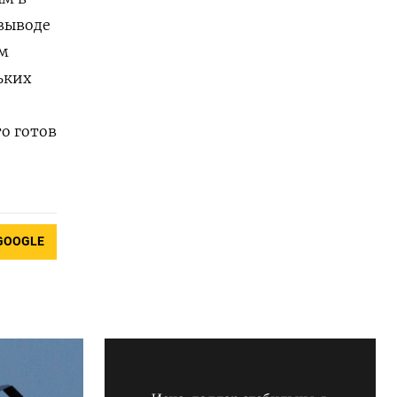
 выводе
ам
ьких
о готов
GOOGLE