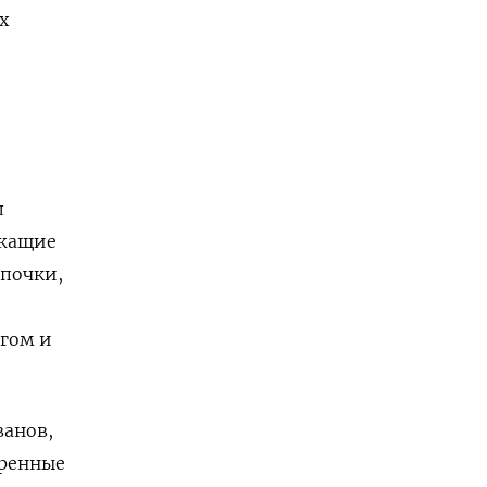
х
л
ежащие
епочки,
гом и
ванов,
еренные