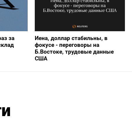
аз за
Иена, доллар стабильны, в
склад
фокусе - переговоры на
Б.Востоке, трудовые данные
США
ти