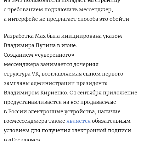
из SMS пользователь попадает на страницу
с требованием подключить мессенджер,
а интерфейс не предлагает способа это обойти.
Разработка Max была инициирована указом
Владимира Путина в июне.
Созданием
«суверенного»
мессенджера занимается дочерняя
структура VK,
возглавляемая сыном первого
замглавы администрации президента
Владимиром Кириенко.
С 1 сентября приложение
предустанавливается на все продаваемые
в России электронные устройства, наличие
госмессенджера также
является
обязательным
условием для получения электронной подписи
в «Госключе».