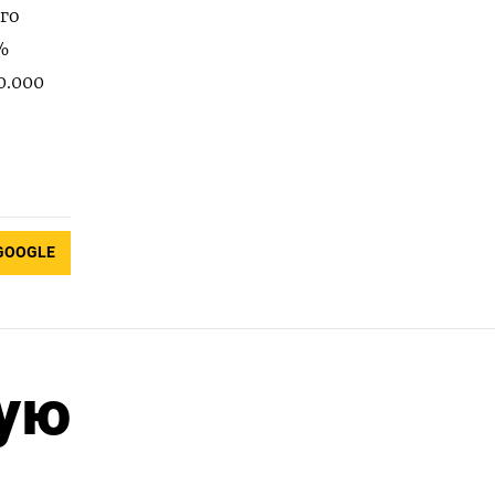
го
%
0.000
GOOGLE
ную