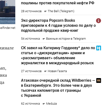
elfinder.net
рминале
an,
авка
да