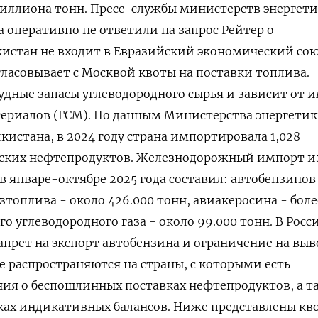
миллиона тонн. Пресс-службы министерств энергет
 оперативно не ответили на запрос Рейтер о
истан не входит в Евразийский экономический со
гласовывает с Москвой квоты на поставки топлива.
дные запасы углеводородного сырья и зависит от 
ериалов (ГСМ). По данным Министерства энергетик
кистана, в 2024 году страна импортировала 1,028
ских нефтепродуктов. Железнодорожный импорт и
в январе-октябре 2025 года составил: автобензинов
зтоплива - около 426.000 тонн, авиакеросина - боле
о углеводородного газа - около 99.000 тонн. В Росс
запрет на экспорт автобензина и ограничение на выв
е распространяются на страны, с которыми есть
ия о беспошлинных поставках нефтепродуктов, а т
ках индикативных балансов. Ниже представлены кв