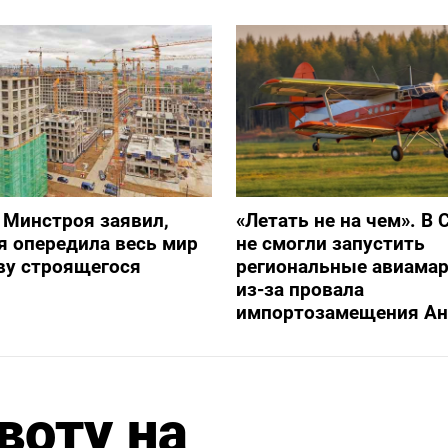
 Минстроя заявил,
«Летать не на чем». В 
я опередила весь мир
не смогли запустить
ву строящегося
региональные авиама
из-за провала
импортозамещения Ан
воту на