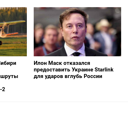
Сибири
Илон Маск отказался
предоставить Украине Starlink
ршруты
для ударов вглубь России
-2