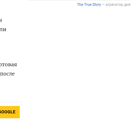
н
ыли
ортовая
 после
GOOGLE