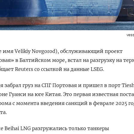
vess
ее имя Velikiy Novgorod), обслуживающий проект
вая» в Балтийском море, встал на разгрузку на те
общает Reuters со ссылкой на данные LSEG.
ря забрал груз на СПГ Портовая и пришел в порт Tiesh
не Гуанси на юге Китая. Это первая известная пост
прома с момента введения санкций в феврале 2025 го
та.
ле Beihai LNG разгружались только танкеры