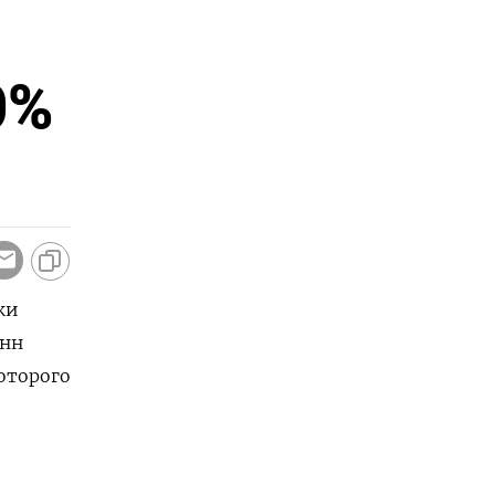
0%
ки
онн
которого