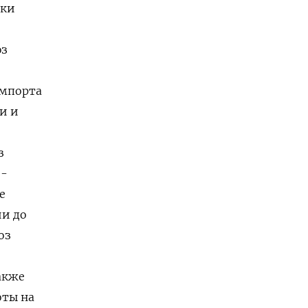
ики
юз
импорта
и и
з
 -
е
ии до
оз
акже
оты на