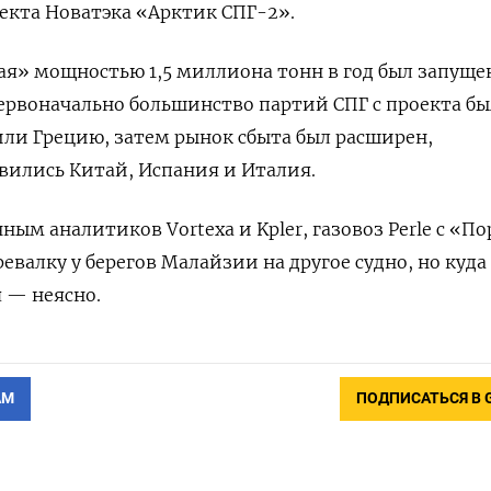
екта Новатэка «Арктик СПГ-2».
я» мощностью 1,5 миллиона тонн в год был запуще
 Первоначально большинство партий СПГ с проекта б
ли Грецию, затем рынок сбыта был расширен,
вились Китай, Испания и Италия.
нным аналитиков Vortexa и Kpler, газовоз Perle с «П
валку у берегов Малайзии на другое судно, но куда
 — неясно.
АМ
ПОДПИСАТЬСЯ В 