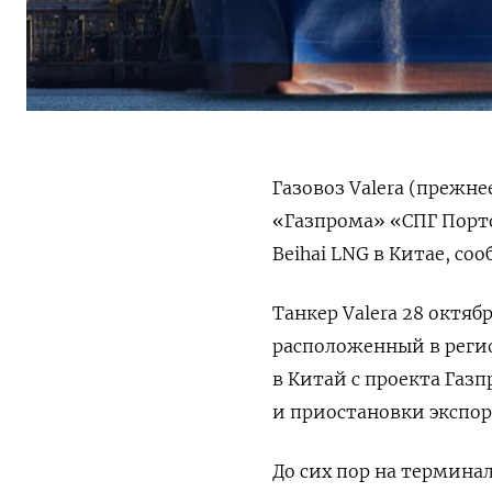
Газовоз Valera (прежн
«Газпрома» «СПГ Порто
Beihai LNG в Китае, со
Танкер Valera 28 октяб
расположенный в регио
в Китай с проекта Газ
и приостановки экспор
До сих пор на термина