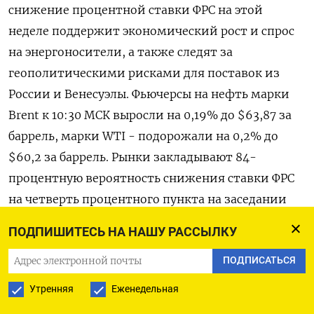
снижение процентной ставки ФРС на этой
неделе поддержит экономический рост и спрос
на энергоносители, а также следят за
геополитическими рисками для поставок из
России и Венесуэлы. Фьючерсы на нефть марки
Brent к 10:30 МСК выросли на 0,19% до $63,87 за
баррель, марки WTI - подорожали на 0,2% до
$60,2 за баррель. Рынки закладывают 84-
процентную вероятность снижения ставки ФРС
на четверть процентного пункта на заседании
регулятора во вторник и среду, согласно данным
ПОДПИШИТЕСЬ НА НАШУ РАССЫЛКУ
LSEG. Однако высказывания членов совета
ПОДПИСАТЬСЯ
управляющих свидетельствуют о том, что
предстоящее заседание может оказаться одним
Утренняя
Еженедельная
из самых поляризованных за последние годы.