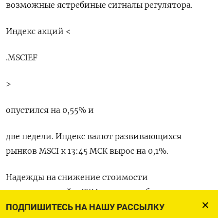
возможные ястребиные сигналы регулятора.
Индекс акций <
.MSCIEF
>
опустился на 0,55% и
две недели. Индекс валют развивающихся
рынков MSCI к 13:45 МСК вырос на 0,1%.
Надежды на снижение стоимости
заимствований в США, которые обычно
оказывают давление на доллар, на протяжении
ПОДПИШИТЕСЬ НА НАШУ РАССЫЛКУ