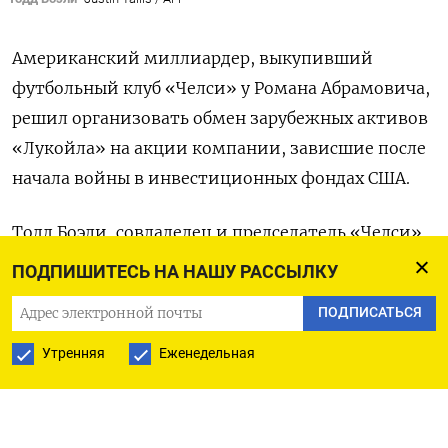
Американский миллиардер, выкупивший
футбольный клуб «Челси» у Романа Абрамовича,
решил организовать обмен зарубежных активов
«Лукойла» на акции компании, зависшие после
начала войны в инвестиционных фондах США.
Тодд Боэли, совладелец и председатель «Челси»,
объединился с инвестфондом из ОАЭ Allied
ПОДПИШИТЕСЬ НА НАШУ РАССЫЛКУ
Investment Partners, чтобы предложить новую
ПОДПИСАТЬСЯ
схему сделки с международными активами
«Лукойла», от которых нефтяная компания
Утренняя
Еженедельная
должна избавиться из-за санкций США. От их
лица американский инвестбанк Xtellus Partners
внес предложение в Министерство финансов