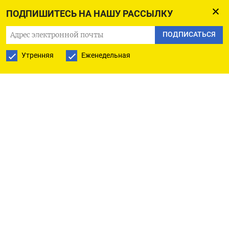
сфере.
ПОДПИШИТЕСЬ НА НАШУ РАССЫЛКУ
Глава правительства добавила, что обсуждение
ПОДПИСАТЬСЯ
коснулось возможностей закупки Украиной
Утренняя
Еженедельная
американского сжиженного природного газа для
удовлетворения внутренних потребностей и
укрепления общей энергетической безопасности
Европы.
Оригинал сообщения на английском языке
доступен по коду: ( Райан Патрик Джонс, Рон
Попески)
ПОДПИСАТЬСЯ НА ТЕЛЕГРАМ