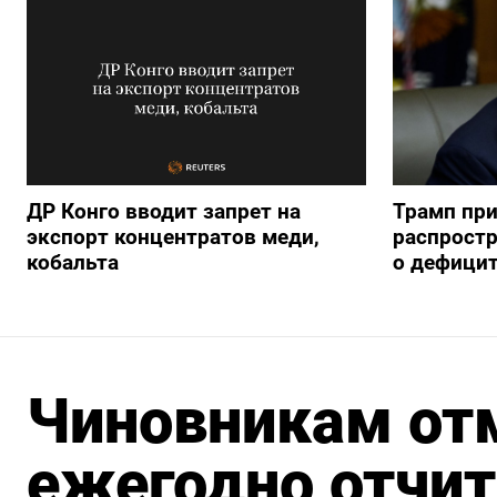
ДР Конго вводит запрет на
Трамп пр
экспорт концентратов меди,
распрост
кобальта
о дефицит
Чиновникам от
ежегодно отчит