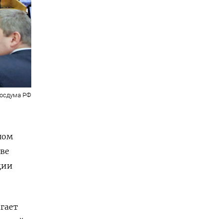
Госдума РФ
ном
аве
ции
гает