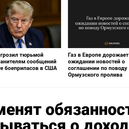
игрозил тюрьмой
Газ в Европе дорожает
ранителям сообщений
ожидании новостей о
е боеприпасов в США
соглашении по поводу
Ормузского пролива
менят обязаннос
ываться о доход