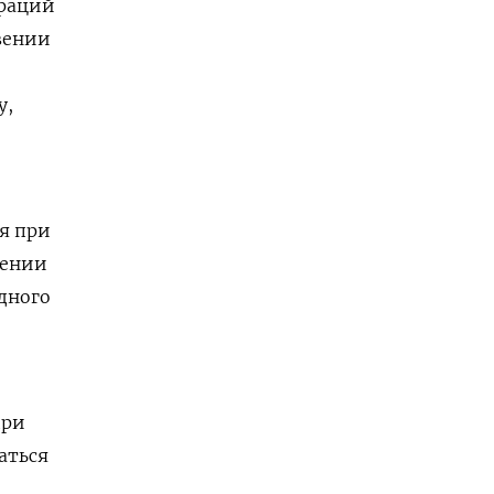
араций
вении
у,
я при
чении
одного
при
аться