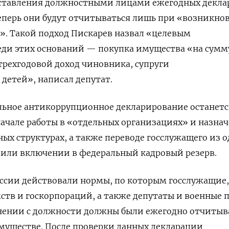
ставления должностными лицами ежегодных декл
 Теперь они будут отчитываться лишь при «возникно
». Такой подход Пискарев назвал «целевым
еди этих оснований — покупка имущества «на сумм
ехгодовой доход чиновника, супруги
детей», написал депутат.
ельное антикоррупционное декларирование останетс
ачале работы в «отдельных организациях» и назна
ных структурах, а также переводе госслужащего из 
й или включении в федеральный кадровый резерв.
России действовали нормы, по которым госслужащие,
ств и госкорпораций, а также депутаты и военные 
нении с должности должны были ежегодно отчитыв
 имуществе. После проверки данных декларации