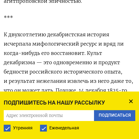
агитпроповской эпичностью.
***
К двухсотлетию декабристская история
исчерпала мифологический ресурс и вряд ли
когда-нибудь его восстановит. Культ
декабризма — это одновременно и продукт
бедности российского исторического опыта,
и результат нежелания извлечь из него даже то,
что он может дать. Похоже, 14 декабря 1825-го
скоро забудут, как Куликовскую битву, так
ПОДПИШИТЕСЬ НА НАШУ РАССЫЛКУ
и не увидев подлинный смысл этого события.
ПОДПИСАТЬСЯ
Утренняя
Еженедельная
Сергей Шелин