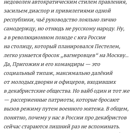
недоволен автократическим стилем правления,
засильем диаспор и привилегиями одной
республики, чьё руководство лояльно лично
самодержцу, но отнюдь не русскому народу. Ну,
а в революционном походе с юга России
на столицу, который планировался Пестелем,
легко узнается бросок „вагнеровцев“ на Москву…
Да, Пригожин и его командиры — это
социальный типаж, максимально далёкий
от молодых дворян и офицеров, входивших
в декабристские общества. Но вайб один и тот же
— рассерженные патриоты, которые бросают
вызов режиму путем военного мятежа. В общем,
понятно, почему у нас в России про декабристов
сейчас стараются лишний раз не вспоминать.