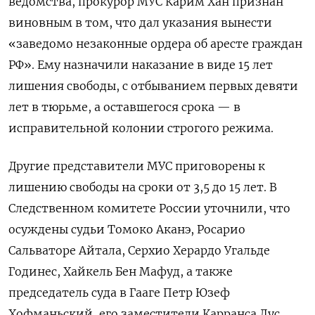
ведомства, прокурор МУС Карим Хан признан
виновным в том, что дал указания вынести
«заведомо незаконные ордера об аресте граждан
РФ». Ему назначили наказание в виде 15 лет
лишения свободы, с отбыванием первых девяти
лет в тюрьме, а оставшегося срока — в
исправительной колонии строгого режима.
Другие представители МУС приговорены к
лишению свободы на сроки от 3,5 до 15 лет. В
Следственном комитете России уточнили, что
осуждены судьи Томоко Аканэ, Росарио
Сальваторе Айтала, Серхио Херардо Угальде
Годинес, Хайкель Бен Мафуд, а также
председатель суда в Гааге Петр Юзеф
Хофманьский, его заместители Карранса Лус