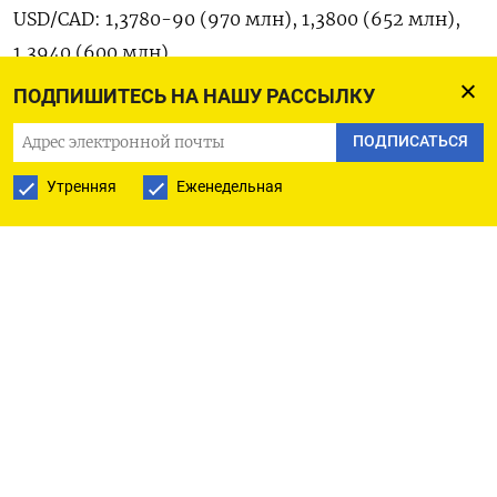
USD/CAD: 1,3780-90 (970 млн), 1,3800 (652 млн),
1,3940 (600 млн)
ПОДПИШИТЕСЬ НА НАШУ РАССЫЛКУ
USD/ZAR: 16,80 (794 млн), 16,90 (390 млн)
ПОДПИСАТЬСЯ
AUD/USD: 0,6550 (207 млн), 0,6620-30 (371 млн),
Утренняя
Еженедельная
0,6635-50 (1,04 млрд)
NZD/USD: 0,5700-10 (483 млн)
GBP/USD: 1,3350 (285 млн), 1,3415 (421 млн), 1,3435
(359 млн)
EUR/GBP: 0,8700 (627 млн), 0,8740 (412 млн),
0,8800 (486 млн)